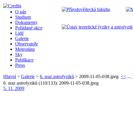
O nás
Studium
Dokumenty
Pořádané akce
Lidé
Galerie
Observatoře
Meteodata
Sky
Publikace
Press
Hlavní
>
Galerie
>
6. sraz astrofyziků
>
2009-11-05-038.jpeg
<<
...
6. sraz astrofyziků (110/133): 2009-11-05-038.jpeg
5. 11. 2009