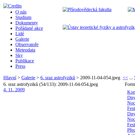
O nás
Studium
Dokumenty
Pořádané akce
Lidé
Galerie
Observatoře
Meteodata
Sky
Publikace
Press
Hlavní
>
Galerie
>
6. sraz astrofyziků
>
2009-11-04-054.jpeg
<<
...
6. sraz astrofyziků (54/133): 2009-11-04-054.jpeg
Form
4. 11. 2009
Kon
Dny
Noc
Fes
Dny
Noc
Fes
Pře