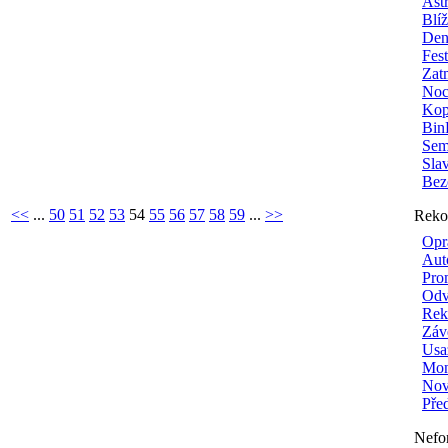
Ast
Blí
Den
Fes
Zat
Noc
Kop
Bin
Sem
Sla
Bez
<<
...
50
51
52
53
54
55
56
57
58
59
...
>>
Reko
Opr
Aut
Pro
Odv
Rek
Záv
Usa
Mon
Nové
Pře
Nefo