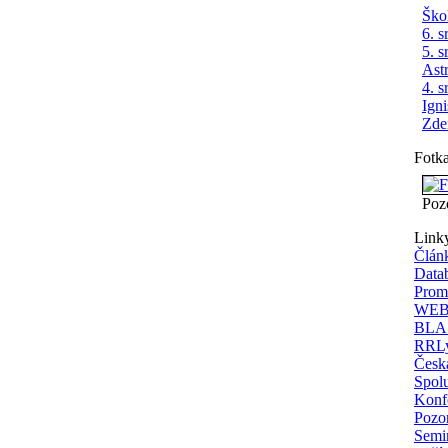
Ško
6. s
5. s
Ast
4. s
Ign
Zde
Fotk
Poz
Link
Člán
Data
Prom
WEBD
BLAS
RRLy
Česká
Spolu
Konfe
Pozor
Semi