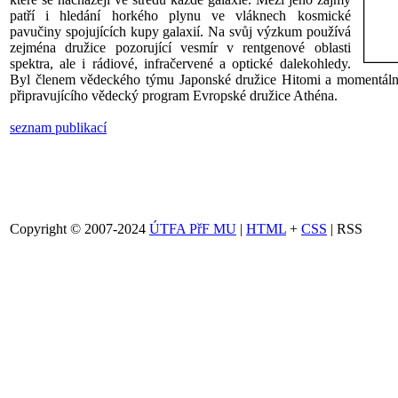
patří i hledání horkého plynu ve vláknech kosmické
pavučiny spojujících kupy galaxií. Na svůj výzkum používá
zejména družice pozorující vesmír v rentgenové oblasti
spektra, ale i rádiové, infračervené a optické dalekohledy.
Byl členem vědeckého týmu Japonské družice Hitomi a momentáln
připravujícího vědecký program Evropské družice Athéna.
seznam publikací
Copyright © 2007-2024
ÚTFA PřF MU
|
HTML
+
CSS
| RSS