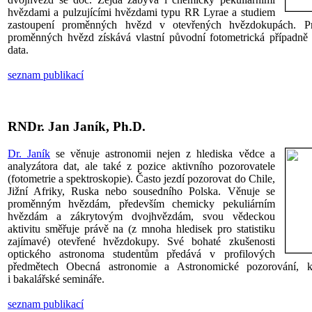
hvězdami a pulzujícími hvězdami typu RR Lyrae a studiem
zastoupení proměnných hvězd v otevřených hvězdokupách. P
proměnných hvězd získává vlastní původní fotometrická případně 
data.
seznam publikací
RNDr. Jan Janík, Ph.D.
Dr. Janík
se věnuje astronomii nejen z hlediska vědce a
analyzátora dat, ale také z pozice aktivního pozorovatele
(fotometrie a spektroskopie). Často jezdí pozorovat do Chile,
Jižní Afriky, Ruska nebo sousedního Polska. Věnuje se
proměnným hvězdám, především chemicky pekuliárním
hvězdám a zákrytovým dvojhvězdám, svou vědeckou
aktivitu směřuje právě na (z mnoha hledisek pro statistiku
zajímavé) otevřené hvězdokupy. Své bohaté zkušenosti
optického astronoma studentům předává v profilových
předmětech Obecná astronomie a Astronomické pozorování, 
i bakalářské semináře.
seznam publikací