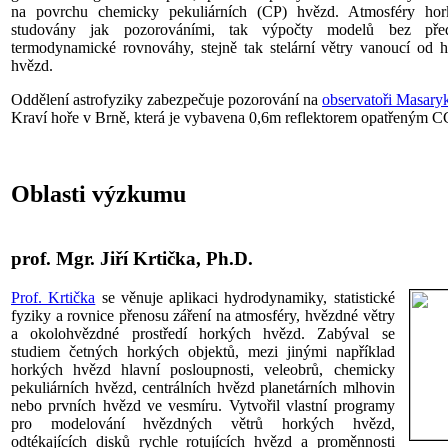
na povrchu chemicky pekuliárních (CP) hvězd. Atmosféry hor
studovány jak pozorováními, tak výpočty modelů bez před
termodynamické rovnováhy, stejně tak stelární větry vanoucí od 
hvězd.
Oddělení astrofyziky zabezpečuje pozorování na
observatoři Masary
Kraví hoře v Brně, která je vybavena 0,6m reflektorem opatřeným 
Oblasti výzkumu
prof. Mgr. Jiří Krtička, Ph.D.
Prof. Krtička
se věnuje aplikaci hydrodynamiky, statistické
fyziky a rovnice přenosu záření na atmosféry, hvězdné větry
a okolohvězdné prostředí horkých hvězd. Zabýval se
studiem četných horkých objektů, mezi jinými například
horkých hvězd hlavní posloupnosti, veleobrů, chemicky
pekuliárních hvězd, centrálních hvězd planetárních mlhovin
nebo prvních hvězd ve vesmíru. Vytvořil vlastní programy
pro modelování hvězdných větrů horkých hvězd,
odtékajících disků rychle rotujících hvězd a proměnnosti