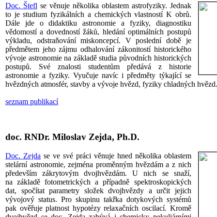
Doc. Štefl
se věnuje několika oblastem astrofyziky. Jednak
to je studium fyzikálních a chemických vlastností K obrů.
Dále jde o didaktiku astronomie a fyziky, diagnostiku
vědomostí a dovedností žáků, hledání optimálních postupů
výkladu, odstraňování miskoncepcí. V poslední době je
předmětem jeho zájmu odhalování zákonitostí historického
vývoje astronomie na základě studia původních historických
postupů. Své znalosti studentům předává z historie
astronomie a fyziky. Vyučuje navíc i předměty týkající se
hvězdných atmosfér, stavby a vývoje hvězd, fyziky chladných hvězd
seznam publikací
doc. RNDr. Miloslav Zejda, Ph.D.
Doc. Zejda
se ve své práci věnuje hned několika oblastem
stelární astronomie, zejména proměnným hvězdám a z nich
především zákrytovým dvojhvězdám. U nich se snaží,
na základě fotometrických a případně spektroskopických
dat, spočítat parametry složek dvojhvězdy a určit jejich
vývojový status. Pro skupinu takřka dotykových systémů
pak ověřuje platnost hypotézy relaxačních oscilací. Kromě
dvojhvězd se doc. Zejda zabývá i chemicky pekuliárními