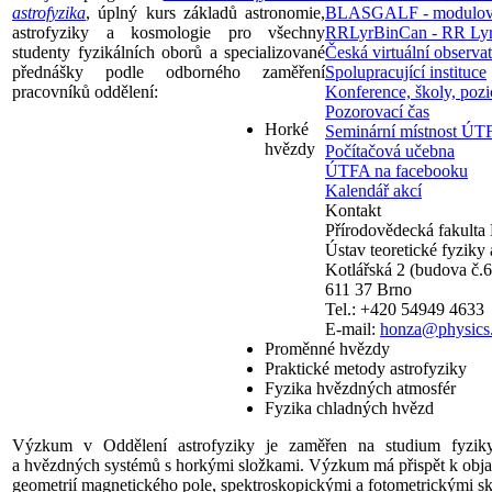
astrofyzika
, úplný kurs základů astronomie,
BLASGALF - modulov
astrofyziky a kosmologie pro všechny
RRLyrBinCan - RR Lyr
studenty fyzikálních oborů a specializované
Česká virtuální observa
přednášky podle odborného zaměření
Spolupracující instituce
pracovníků oddělení:
Konference, školy, pozi
Pozorovací čas
Horké
Seminární místnost ÚT
hvězdy
Počítačová učebna
ÚTFA na facebooku
Kalendář akcí
Kontakt
Přírodovědecká fakult
Ústav teoretické fyziky 
Kotlářská 2 (budova č.6
611 37 Brno
Tel.: +420 54949 4633
E-mail:
honza@physics
Proměnné hvězdy
Praktické metody astrofyziky
Fyzika hvězdných atmosfér
Fyzika chladných hvězd
Výzkum v Oddělení astrofyziky je zaměřen na studium fyzik
a hvězdných systémů s horkými složkami. Výzkum má přispět k obja
geometrií magnetického pole, spektroskopickými a fotometrickými s