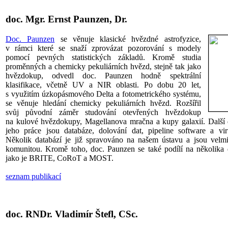
doc. Mgr. Ernst Paunzen, Dr.
Doc. Paunzen
se věnuje klasické hvězdné astrofyzice,
v rámci které se snaží zprovázat pozorování s modely
pomocí pevných statistických základů. Kromě studia
proměnných a chemicky pekuliárních hvězd, stejně tak jako
hvězdokup, odvedl doc. Paunzen hodně spektrální
klasifikace, včetně UV a NIR oblasti. Po dobu 20 let,
s využitím úzkopásmového Delta a fotometrického systému,
se věnuje hledání chemicky pekuliárních hvězd. Rozšířil
svůj původní záměr studování otevřených hvězdokup
na kulové hvězdokupy, Magellanova mračna a kupy galaxií. Další d
jeho práce jsou databáze, dolování dat, pipeline software a virt
Několik databází je již spravováno na našem ústavu a jsou velm
komunitou. Kromě toho, doc. Paunzen se také podílí na několika 
jako je BRITE, CoRoT a MOST.
seznam publikací
doc. RNDr. Vladimír Štefl, CSc.