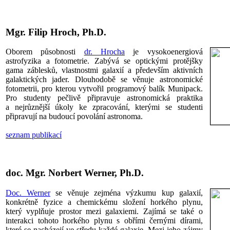
Mgr. Filip Hroch, Ph.D.
Oborem působnosti
dr. Hrocha
je vysokoenergiová
astrofyzika a fotometrie. Zabývá se optickými protějšky
gama záblesků, vlastnostmi galaxií a především aktivních
galaktických jader. Dlouhodobě se věnuje astronomické
fotometrii, pro kterou vytvořil programový balík Munipack.
Pro studenty pečlivě připravuje astronomická praktika
a nejrůznější úkoly ke zpracování, kterými se studenti
připravují na budoucí povolání astronoma.
seznam publikací
doc. Mgr. Norbert Werner, Ph.D.
Doc. Werner
se věnuje zejména výzkumu kup galaxií,
konkrétně fyzice a chemickému složení horkého plynu,
který vyplňuje prostor mezi galaxiemi. Zajímá se také o
interakci tohoto horkého plynu s obřími černými dírami,
které se nacházejí ve středu každé galaxie. Mezi jeho zájmy