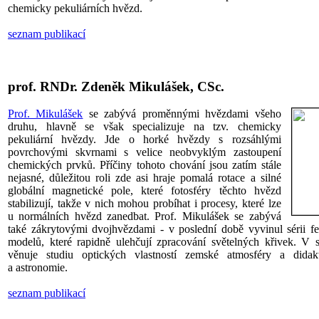
chemicky pekuliárních hvězd.
seznam publikací
prof. RNDr. Zdeněk Mikulášek, CSc.
Prof. Mikulášek
se zabývá proměnnými hvězdami všeho
druhu, hlavně se však specializuje na tzv. chemicky
pekuliární hvězdy. Jde o horké hvězdy s rozsáhlými
povrchovými skvrnami s velice neobvyklým zastoupení
chemických prvků. Příčiny tohoto chování jsou zatím stále
nejasné, důležitou roli zde asi hraje pomalá rotace a silné
globální magnetické pole, které fotosféry těchto hvězd
stabilizují, takže v nich mohou probíhat i procesy, které lze
u normálních hvězd zanedbat. Prof. Mikulášek se zabývá
také zákrytovými dvojhvězdami - v poslední době vyvinul sérii 
modelů, které rapidně ulehčují zpracování světelných křivek. V s
věnuje studiu optických vlastností zemské atmosféry a didakt
a astronomie.
seznam publikací