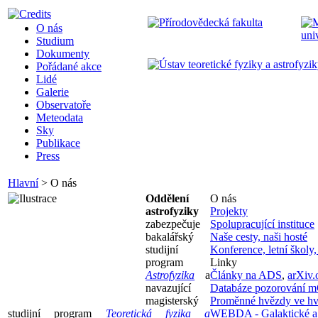
O nás
Studium
Dokumenty
Pořádané akce
Lidé
Galerie
Observatoře
Meteodata
Sky
Publikace
Press
Hlavní
>
O nás
Oddělení
O nás
astrofyziky
Projekty
zabezpečuje
Spolupracující instituce
bakalářský
Naše cesty, naši hosté
studijní
Konference, letní školy,
program
Linky
Astrofyzika
a
Články na ADS
,
arXiv.
navazující
Databáze pozorování 
magisterský
Proměnné hvězdy ve h
studijní program
Teoretická fyzika a
WEBDA - Galaktické a