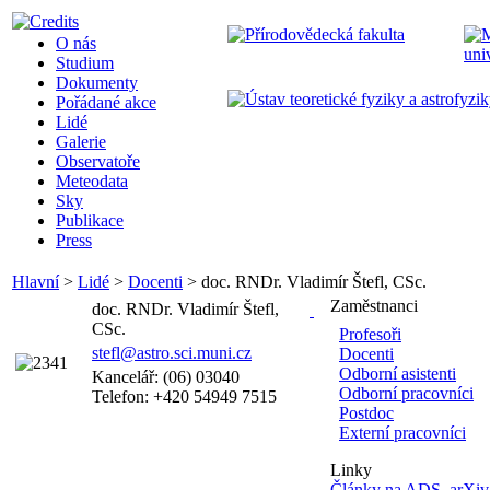
O nás
Studium
Dokumenty
Pořádané akce
Lidé
Galerie
Observatoře
Meteodata
Sky
Publikace
Press
Hlavní
>
Lidé
>
Docenti
>
doc. RNDr. Vladimír Štefl, CSc.
Zaměstnanci
doc. RNDr. Vladimír Štefl,
CSc.
Profesoři
stefl@astro.sci.muni.cz
Docenti
Odborní asistenti
Kancelář: (06) 03040
Odborní pracovníci
Telefon: +420 54949 7515
Postdoc
Externí pracovníci
Linky
Články na ADS
,
arXiv