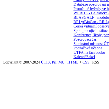
Databáze pozorování 
Proměnné hvězdy ve 
WEBDA - Galaktické 
BLASGALF - modulov
RRLyrBinCan - RR Ly
Česká virtuální observa
Spolupracující instituc
Konference, školy, poz
Pozorovací čas
Seminární místnost Ú
Počítačová učebna
ÚTFA na facebooku
Kalendář akcí
Copyright © 2007-2024
ÚTFA PřF MU
|
HTML
+
CSS
| RSS