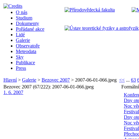
O nás
Studium
Dokumenty
Pořádané akce
Lidé
Galerie
Observatoře
Meteodata
Sky
Publikace
Press
Hlavní
>
Galerie
>
Bezovec 2007
>
2007-06-01-066.jpeg
<<
...
63
Bezovec 2007 (67/222): 2007-06-01-066.jpeg
Formální
1. 6. 2007
Konfer
Dny ote
Noc vě
Festiva
Dny ote
Noc vě
Festiva
Přecho