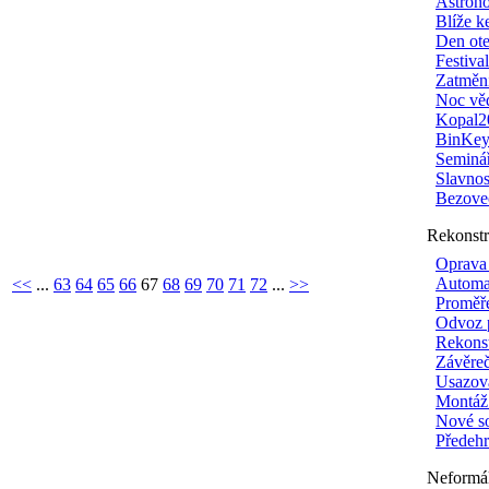
Astron
Blíže 
Den ote
Festiva
Zatměn
Noc vě
Kopal2
BinKe
Seminá
Slavnos
Bezove
Rekonstr
Oprava
Automat
<<
...
63
64
65
66
67
68
69
70
71
72
...
>>
Proměře
Odvoz 
Rekonst
Závěreč
Usazov
Montáž
Nové so
Předehr
Neformál