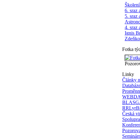
Školení
6. sraz 
5. sraz 
Astron
4. sraz 
Ignis B
Zdeňko
Fotka tý
Pozoro
Linky
Články 
Databáz
Proměnn
WEBDA -
BLASGAL
RRLyrBi
Česká vi
Spoluprac
Konferen
Pozorova
Seminár