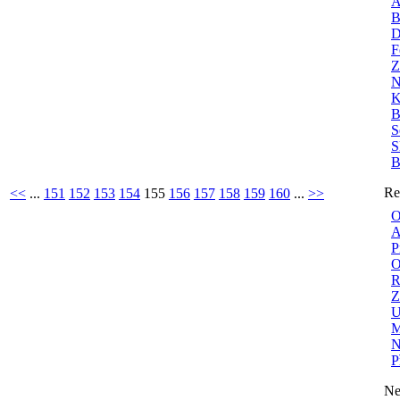
A
B
D
F
Z
N
K
B
S
S
B
Re
<<
...
151
152
153
154
155
156
157
158
159
160
...
>>
O
A
P
O
R
Z
U
M
N
P
Ne