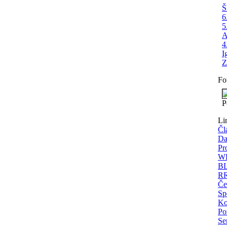
Š
6
5
A
4
I
Z
Fo
P
Li
Čl
Da
Pr
WE
BL
RR
Če
Sp
Ko
Po
Se