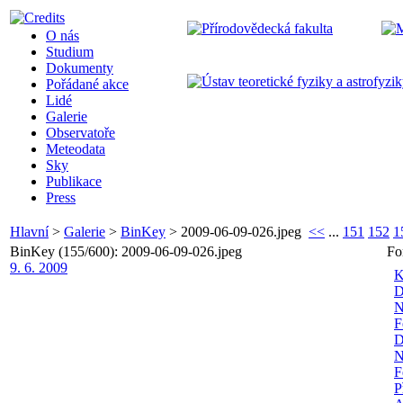
O nás
Studium
Dokumenty
Pořádané akce
Lidé
Galerie
Observatoře
Meteodata
Sky
Publikace
Press
Hlavní
>
Galerie
>
BinKey
>
2009-06-09-026.jpeg
<<
...
151
152
1
BinKey (155/600): 2009-06-09-026.jpeg
Fo
9. 6. 2009
K
D
N
F
D
N
F
P