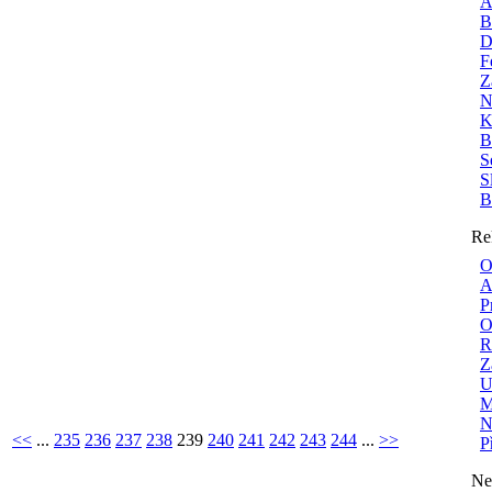
A
B
D
F
Z
N
K
B
S
S
B
Re
O
A
P
O
R
Z
U
M
N
<<
...
235
236
237
238
239
240
241
242
243
244
...
>>
P
Ne