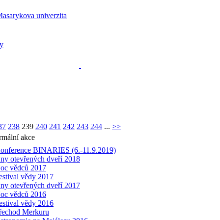
37
238
239
240
241
242
243
244
...
>>
rmální akce
onference BINARIES (6.-11.9.2019)
ny otevřených dveří 2018
oc vědců 2017
estival vědy 2017
ny otevřených dveří 2017
oc vědců 2016
estival vědy 2016
řechod Merkuru