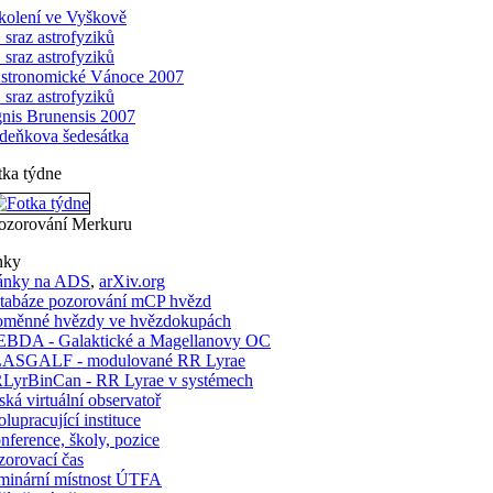
kolení ve Vyškově
. sraz astrofyziků
. sraz astrofyziků
stronomické Vánoce 2007
. sraz astrofyziků
gnis Brunensis 2007
deňkova šedesátka
tka týdne
ozorování Merkuru
nky
ánky na ADS
,
arXiv.org
tabáze pozorování mCP hvězd
oměnné hvězdy ve hvězdokupách
BDA - Galaktické a Magellanovy OC
ASGALF - modulované RR Lyrae
LyrBinCan - RR Lyrae v systémech
ská virtuální observatoř
lupracující instituce
nference, školy, pozice
zorovací čas
minární místnost ÚTFA