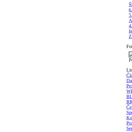
Š
6
5
A
4
I
Z
Fo
P
Li
Čl
Da
Pr
WE
BL
RR
Če
Spo
Ko
Po
Se