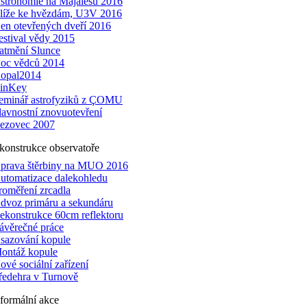
stronomie na Majálesu 2016
líže ke hvězdám, U3V 2016
en otevřených dveří 2016
estival vědy 2015
atmění Slunce
oc vědců 2014
opal2014
inKey
eminář astrofyziků z ÇOMU
lavnostní znovuotevření
ezovec 2007
konstrukce observatoře
prava štěrbiny na MUO 2016
utomatizace dalekohledu
roměření zrcadla
dvoz primáru a sekundáru
ekonstrukce 60cm reflektoru
ávěrečné práce
sazování kopule
ontáž kopule
ové sociální zařízení
ředehra v Turnově
formální akce