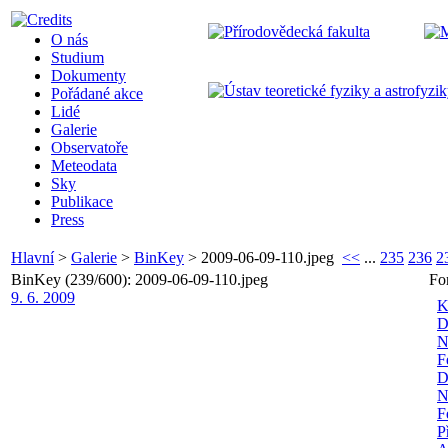
O nás
Studium
Dokumenty
Pořádané akce
Lidé
Galerie
Observatoře
Meteodata
Sky
Publikace
Press
Hlavní
>
Galerie
>
BinKey
>
2009-06-09-110.jpeg
<<
...
235
236
2
BinKey (239/600): 2009-06-09-110.jpeg
Fo
9. 6. 2009
K
D
N
F
D
N
F
P