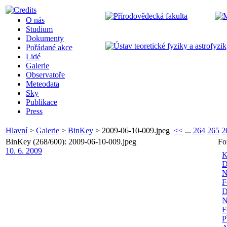
O nás
Studium
Dokumenty
Pořádané akce
Lidé
Galerie
Observatoře
Meteodata
Sky
Publikace
Press
Hlavní
>
Galerie
>
BinKey
>
2009-06-10-009.jpeg
<<
...
264
265
2
BinKey (268/600): 2009-06-10-009.jpeg
Fo
10. 6. 2009
K
D
N
F
D
N
F
P