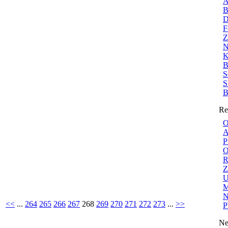
A
B
D
F
Z
N
K
B
S
S
B
Re
O
A
P
O
R
Z
U
M
N
<<
...
264
265
266
267
268
269
270
271
272
273
...
>>
P
Ne