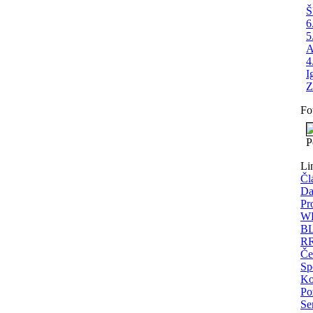
Š
6
5
A
4
I
Z
Fo
P
Li
Čl
Da
Pr
WE
BL
RR
Če
Sp
Ko
Po
Se