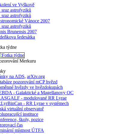
kolení ve Vyškově
. sraz astrofyziků
. sraz astrofyziků
stronomické Vánoce 2007
. sraz astrofyziků
gnis Brunensis 2007
deňkova šedesátka
tka týdne
ozorování Merkuru
nky
ánky na ADS
,
arXiv.org
tabáze pozorování mCP hvězd
oměnné hvězdy ve hvězdokupách
BDA - Galaktické a Magellanovy OC
ASGALF - modulované RR Lyrae
LyrBinCan - RR Lyrae v systémech
ská virtuální observatoř
lupracující instituce
nference, školy, pozice
zorovací čas
minární místnost ÚTFA