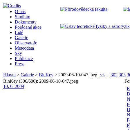
O nás
Studium
Dokumenty
Pořádané akce
Lidé
Galerie
Observatoře
Meteodata
Sky
Publikace
Press
Hlavní
>
Galerie
>
BinKey
>
2009-06-10-047.jpeg
<<
...
302
303
3
BinKey (306/600): 2009-06-10-047.jpeg
Fo
10. 6. 2009
K
D
N
F
D
N
F
P