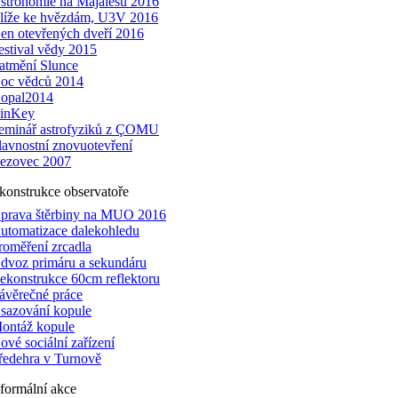
stronomie na Majálesu 2016
líže ke hvězdám, U3V 2016
en otevřených dveří 2016
estival vědy 2015
atmění Slunce
oc vědců 2014
opal2014
inKey
eminář astrofyziků z ÇOMU
lavnostní znovuotevření
ezovec 2007
konstrukce observatoře
prava štěrbiny na MUO 2016
utomatizace dalekohledu
roměření zrcadla
dvoz primáru a sekundáru
ekonstrukce 60cm reflektoru
ávěrečné práce
sazování kopule
ontáž kopule
ové sociální zařízení
ředehra v Turnově
formální akce