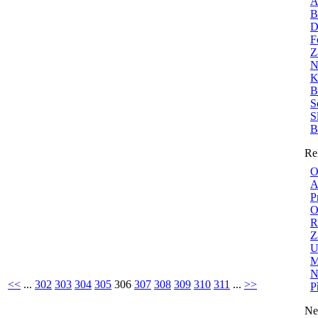
A
B
D
F
Z
N
K
B
S
S
B
Re
O
A
P
O
R
Z
U
M
N
<<
...
302
303
304
305
306
307
308
309
310
311
...
>>
P
Ne