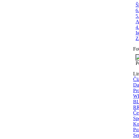
Š
6
5
A
4
I
Z
Fo
P
Li
Čl
Da
Pr
WE
BL
RR
Če
Spo
Ko
Po
Se