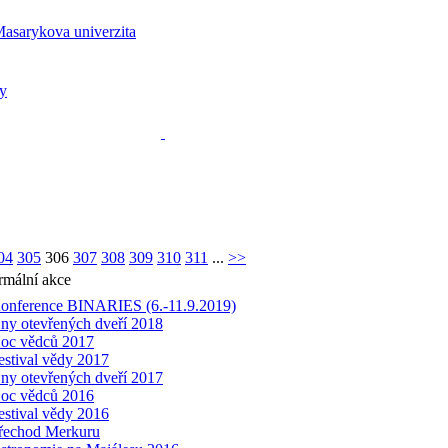
04
305
306
307
308
309
310
311
...
>>
rmální akce
onference BINARIES (6.-11.9.2019)
ny otevřených dveří 2018
oc vědců 2017
estival vědy 2017
ny otevřených dveří 2017
oc vědců 2016
estival vědy 2016
řechod Merkuru