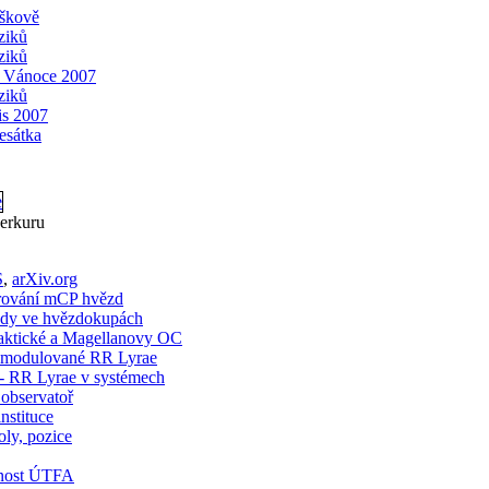
yškově
yziků
yziků
 Vánoce 2007
yziků
is 2007
esátka
erkuru
S
,
arXiv.org
rování mCP hvězd
dy ve hvězdokupách
ktické a Magellanovy OC
odulované RR Lyrae
 RR Lyrae v systémech
 observatoř
nstituce
oly, pozice
tnost ÚTFA