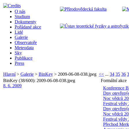
O nás
Studium
Dokumenty
Pořádané akce
Lidé
Galerie
Observatoře
Meteodata
Sky
Publikace
Press
Hlavní
>
Galerie
>
BinKey
>
2009-06-08-038.jpeg
<<
...
34
35
36
BinKey (38/600): 2009-06-08-038.jpeg
Formální akce
8. 6. 2009
Konference B
Dny otevřený
Noc vědců 20
Festival vědy
Dny otevřený
Noc vědců 20
Festival vědy
Přechod Merk