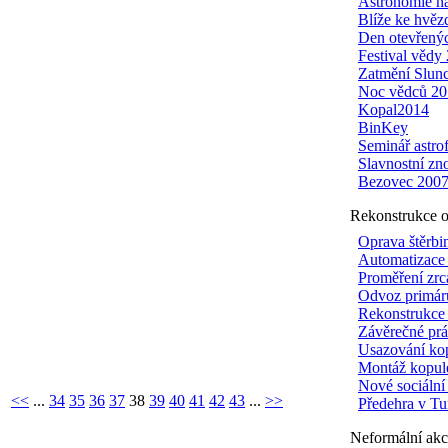
Astronomie n
Blíže ke hvě
Den otevřenýc
Festival vědy
Zatmění Slun
Noc vědců 20
Kopal2014
BinKey
Seminář astr
Slavnostní zn
Bezovec 200
Rekonstrukce o
Oprava štěrb
Automatizace
Proměření zrc
Odvoz primár
Rekonstrukce 
Závěrečné pr
Usazování ko
Montáž kopul
Nové sociální 
<<
...
34
35
36
37
38
39
40
41
42
43
...
>>
Předehra v T
Neformální akc