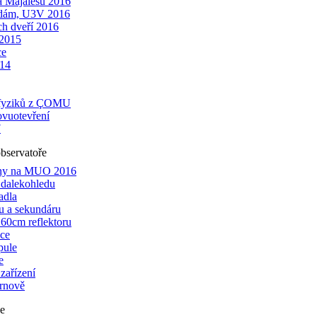
a Majálesu 2016
zdám, U3V 2016
h dveří 2016
 2015
ce
14
ofyziků z ÇOMU
ovuotevření
7
bservatoře
iny na MUO 2016
 dalekohledu
adla
u a sekundáru
60cm reflektoru
áce
pule
e
zařízení
urnově
e