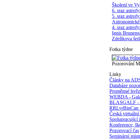
Školení ve V
6. sraz astrof
5. sraz astrof
Astronomické
4. sraz astrof
Ignis Brunens
Zdeňkova šed
Fotka týdne
Pozorování M
Linky
Články na AD
Databáze pozo
Proměnné hvěz
WEBDA - Gala
BLASGALF - m
RRLyrBinCan -
Česká virtuální
Spolupracující i
Konference, šk
Pozorovací čas
Seminární mís