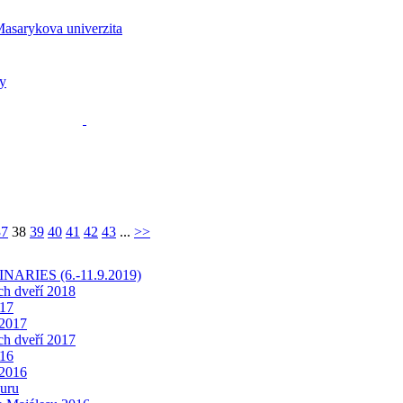
37
38
39
40
41
42
43
...
>>
INARIES (6.-11.9.2019)
ch dveří 2018
17
 2017
ch dveří 2017
16
 2016
uru