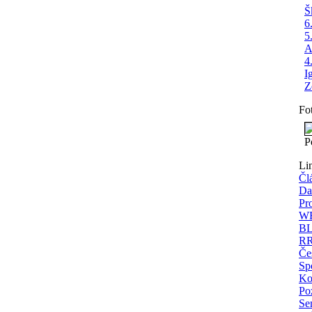
Š
6
5
A
4
I
Z
Fo
P
Li
Čl
Da
Pr
WE
BL
RR
Če
Spo
Ko
Po
Se