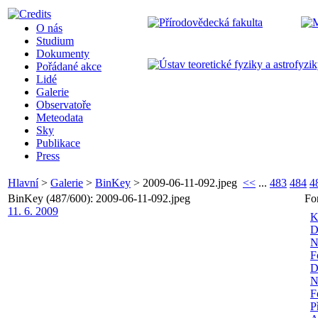
O nás
Studium
Dokumenty
Pořádané akce
Lidé
Galerie
Observatoře
Meteodata
Sky
Publikace
Press
Hlavní
>
Galerie
>
BinKey
>
2009-06-11-092.jpeg
<<
...
483
484
4
BinKey (487/600): 2009-06-11-092.jpeg
Fo
11. 6. 2009
K
D
N
F
D
N
F
P