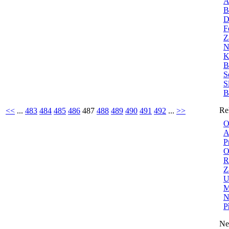
A
B
D
F
Z
N
K
B
S
S
B
Re
<<
...
483
484
485
486
487
488
489
490
491
492
...
>>
O
A
P
O
R
Z
U
M
N
P
Ne