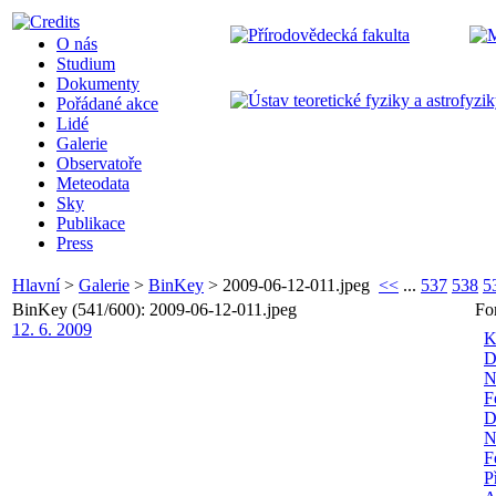
O nás
Studium
Dokumenty
Pořádané akce
Lidé
Galerie
Observatoře
Meteodata
Sky
Publikace
Press
Hlavní
>
Galerie
>
BinKey
>
2009-06-12-011.jpeg
<<
...
537
538
5
BinKey (541/600): 2009-06-12-011.jpeg
Fo
12. 6. 2009
K
D
N
F
D
N
F
P