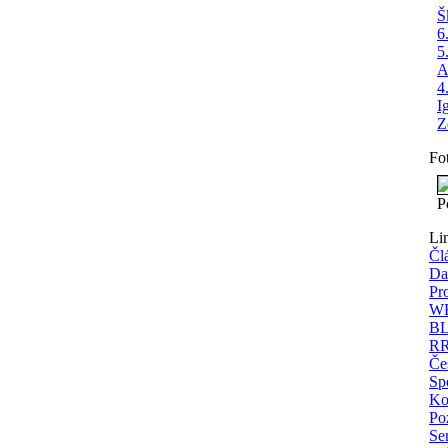
Š
6
5
A
4
I
Z
Fo
P
Li
Čl
Da
Pr
WE
BL
RR
Če
Spo
Ko
Po
Se