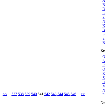
A
B
D
F
Z
N
K
B
S
S
B
Re
O
A
P
O
R
Z
U
M
N
<<
...
537
538
539
540
541
542
543
544
545
546
...
>>
P
Ne