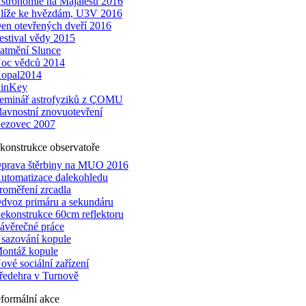
stronomie na Majálesu 2016
líže ke hvězdám, U3V 2016
en otevřených dveří 2016
estival vědy 2015
atmění Slunce
oc vědců 2014
opal2014
inKey
eminář astrofyziků z ÇOMU
lavnostní znovuotevření
ezovec 2007
konstrukce observatoře
prava štěrbiny na MUO 2016
utomatizace dalekohledu
roměření zrcadla
dvoz primáru a sekundáru
ekonstrukce 60cm reflektoru
ávěrečné práce
sazování kopule
ontáž kopule
ové sociální zařízení
ředehra v Turnově
formální akce