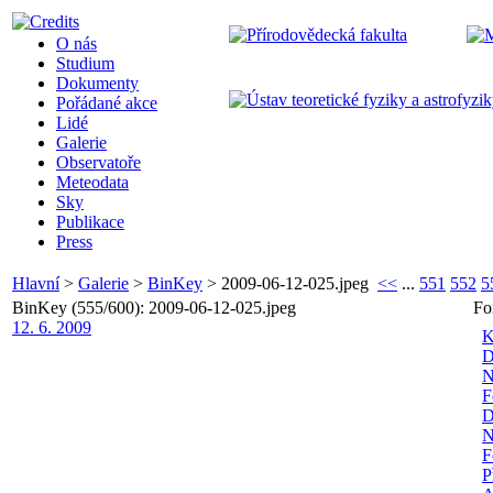
O nás
Studium
Dokumenty
Pořádané akce
Lidé
Galerie
Observatoře
Meteodata
Sky
Publikace
Press
Hlavní
>
Galerie
>
BinKey
>
2009-06-12-025.jpeg
<<
...
551
552
5
BinKey (555/600): 2009-06-12-025.jpeg
Fo
12. 6. 2009
K
D
N
F
D
N
F
P