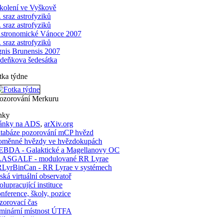
kolení ve Vyškově
. sraz astrofyziků
. sraz astrofyziků
stronomické Vánoce 2007
. sraz astrofyziků
gnis Brunensis 2007
deňkova šedesátka
tka týdne
ozorování Merkuru
nky
ánky na ADS
,
arXiv.org
tabáze pozorování mCP hvězd
oměnné hvězdy ve hvězdokupách
BDA - Galaktické a Magellanovy OC
ASGALF - modulované RR Lyrae
LyrBinCan - RR Lyrae v systémech
ská virtuální observatoř
olupracující instituce
nference, školy, pozice
zorovací čas
minární místnost ÚTFA