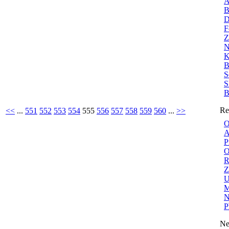
A
B
D
F
Z
N
K
B
S
S
B
Re
<<
...
551
552
553
554
555
556
557
558
559
560
...
>>
O
A
P
O
R
Z
U
M
N
P
Ne