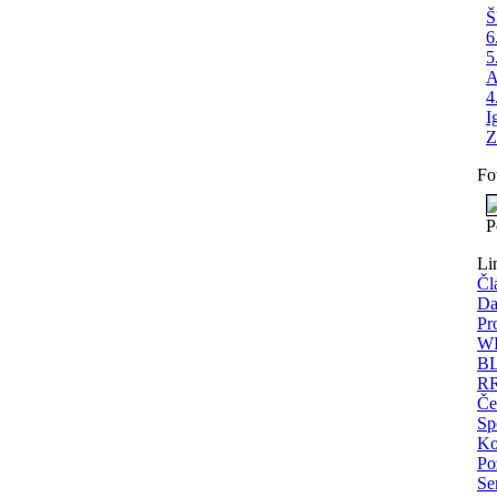
Š
6
5
A
4
I
Z
Fo
P
Li
Čl
Da
Pr
WE
BL
RR
Če
Sp
Ko
Po
Se