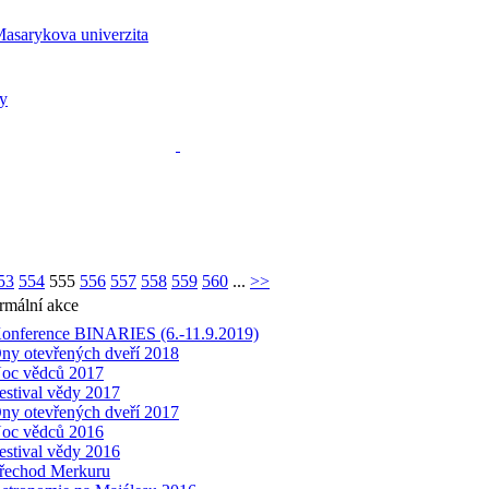
53
554
555
556
557
558
559
560
...
>>
rmální akce
onference BINARIES (6.-11.9.2019)
ny otevřených dveří 2018
oc vědců 2017
estival vědy 2017
ny otevřených dveří 2017
oc vědců 2016
estival vědy 2016
řechod Merkuru