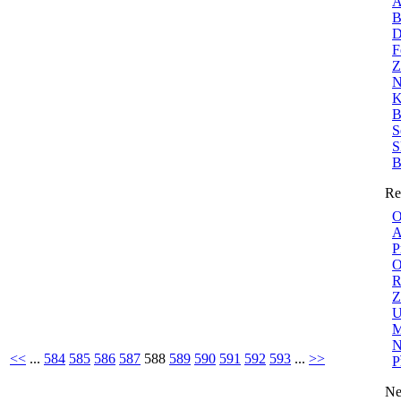
A
B
D
F
Z
N
K
B
S
S
B
Re
O
A
P
O
R
Z
U
M
N
<<
...
584
585
586
587
588
589
590
591
592
593
...
>>
P
Ne