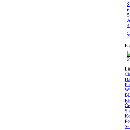
Š
6
5
A
4
I
Z
Fo
P
Li
Čl
Da
Pr
WE
BL
RR
Če
Sp
Ko
Po
Se