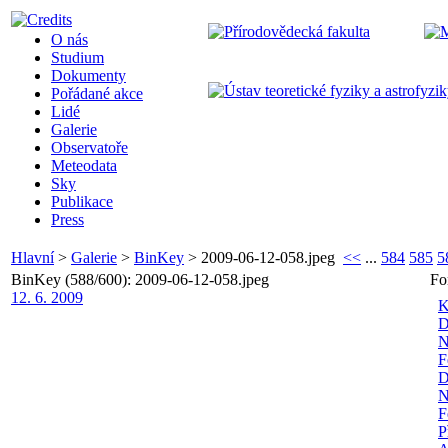
O nás
Studium
Dokumenty
Pořádané akce
Lidé
Galerie
Observatoře
Meteodata
Sky
Publikace
Press
Hlavní
>
Galerie
>
BinKey
>
2009-06-12-058.jpeg
<<
...
584
585
5
BinKey (588/600): 2009-06-12-058.jpeg
Fo
12. 6. 2009
K
D
N
F
D
N
F
P