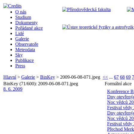
O nás
Studium
Dokumenty
Pořádané akce
Lidé
Galerie
Observatoře
Meteodata
Sky
Publikace
Press
Hlavní
>
Galerie
>
BinKey
>
2009-06-08-071.jpeg
<<
...
67
68
69
BinKey (71/600): 2009-06-08-071.jpeg
Formální akce
8. 6. 2009
Konference B
Dny otevřený
Noc vědců 20
Festival vědy
Dny otevřený
Noc vědců 20
Festival vědy
Přechod Merk