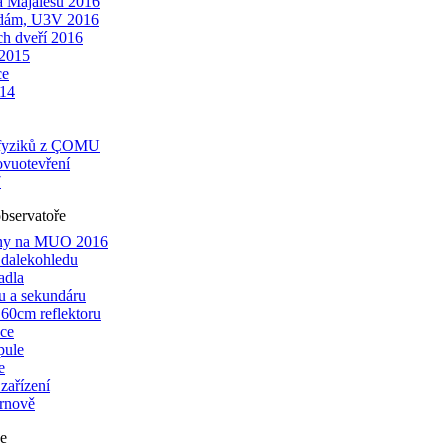
a Majálesu 2016
zdám, U3V 2016
h dveří 2016
 2015
ce
14
ofyziků z ÇOMU
ovuotevření
7
bservatoře
iny na MUO 2016
 dalekohledu
adla
u a sekundáru
60cm reflektoru
áce
pule
e
zařízení
urnově
e