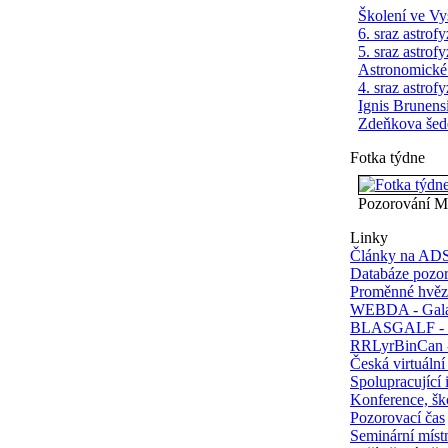
Školení ve V
6. sraz astrof
5. sraz astrof
Astronomické
4. sraz astrof
Ignis Brunens
Zdeňkova šed
Fotka týdne
Pozorování M
Linky
Články na AD
Databáze pozo
Proměnné hvěz
WEBDA - Gala
BLASGALF - m
RRLyrBinCan -
Česká virtuální
Spolupracující i
Konference, šk
Pozorovací čas
Seminární mís