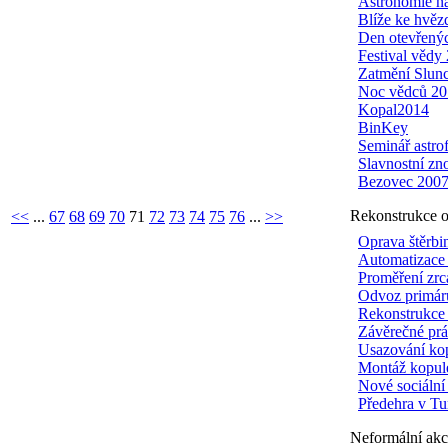
Astronomie n
Blíže ke hvě
Den otevřenýc
Festival vědy
Zatmění Slun
Noc vědců 20
Kopal2014
BinKey
Seminář astr
Slavnostní zn
Bezovec 200
Rekonstrukce o
<<
...
67
68
69
70
71
72
73
74
75
76
...
>>
Oprava štěrb
Automatizace
Proměření zrc
Odvoz primár
Rekonstrukce 
Závěrečné pr
Usazování ko
Montáž kopul
Nové sociální 
Předehra v T
Neformální akc