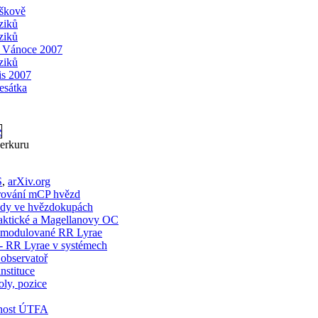
yškově
yziků
yziků
 Vánoce 2007
yziků
is 2007
esátka
erkuru
S
,
arXiv.org
rování mCP hvězd
dy ve hvězdokupách
ktické a Magellanovy OC
odulované RR Lyrae
 RR Lyrae v systémech
 observatoř
nstituce
oly, pozice
tnost ÚTFA