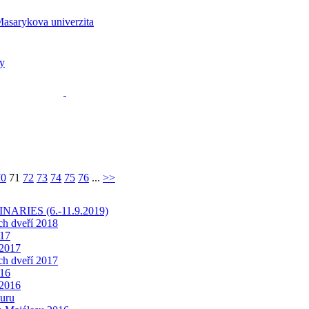
70
71
72
73
74
75
76
...
>>
INARIES (6.-11.9.2019)
ch dveří 2018
17
 2017
ch dveří 2017
16
 2016
uru