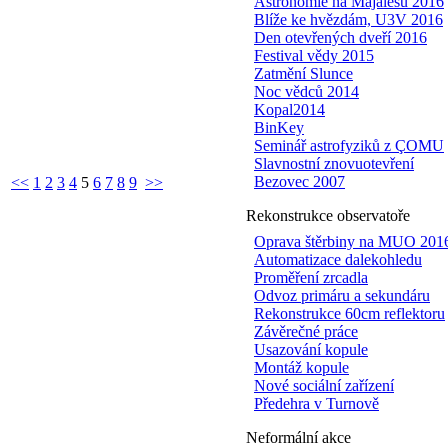
Astronomie na Majálesu 2016
Blíže ke hvězdám, U3V 2016
Den otevřených dveří 2016
Festival vědy 2015
Zatmění Slunce
Noc vědců 2014
Kopal2014
BinKey
Seminář astrofyziků z ÇOMU
Slavnostní znovuotevření
Bezovec 2007
<<
1
2
3
4
5
6
7
8
9
>>
Rekonstrukce observatoře
Oprava štěrbiny na MUO 201
Automatizace dalekohledu
Proměření zrcadla
Odvoz primáru a sekundáru
Rekonstrukce 60cm reflektoru
Závěrečné práce
Usazování kopule
Montáž kopule
Nové sociální zařízení
Předehra v Turnově
Neformální akce