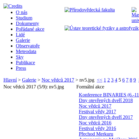
O nás
Studium
Dokumenty
Pořádané akce
Lidé
Galerie
Observatoře
Meteodata
Sky
Publikace
Press
Hlavní
>
Galerie
>
Noc vědců 2017
>
nv5.jpg
<<
1
2
3
4
5
6
7
8
9
Noc vědců 2017 (5/9): nv5.jpg
Formální akce
Konference BINARIES (6.-11
Dny otevřených dveří 2018
Noc vědců 2017
Festival vědy 2017
Dny otevřených dveří 2017
Noc vědců 2016
Festival vědy 2016
Přechod Merkuru