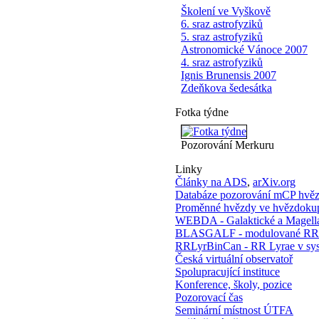
Školení ve Vyškově
6. sraz astrofyziků
5. sraz astrofyziků
Astronomické Vánoce 2007
4. sraz astrofyziků
Ignis Brunensis 2007
Zdeňkova šedesátka
Fotka týdne
Pozorování Merkuru
Linky
Články na ADS
,
arXiv.org
Databáze pozorování mCP hvě
Proměnné hvězdy ve hvězdoku
WEBDA - Galaktické a Magel
BLASGALF - modulované RR 
RRLyrBinCan - RR Lyrae v sy
Česká virtuální observatoř
Spolupracující instituce
Konference, školy, pozice
Pozorovací čas
Seminární místnost ÚTFA