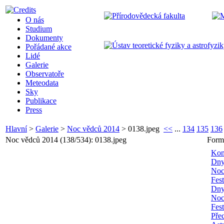
O nás
Studium
Dokumenty
Pořádané akce
Lidé
Galerie
Observatoře
Meteodata
Sky
Publikace
Press
Hlavní
>
Galerie
>
Noc vědců 2014
>
0138.jpeg
<<
...
134
135
136
Noc vědců 2014 (138/534): 0138.jpeg
Form
Kon
Dny
Noc
Fes
Dny
Noc
Fes
Pře