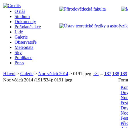
O nás
Studium
Dokumenty
Pořádané akce
Lidé
Galerie
Observatoře
Meteodata
Sky
Publikace
Press
Hlavní
>
Galerie
>
Noc vědců 2014
>
0191.jpeg
<<
...
187
188
189
Noc vědců 2014 (191/534): 0191.jpeg
Form
Kon
Dny
Noc
Fes
Dny
Noc
Fes
Pře