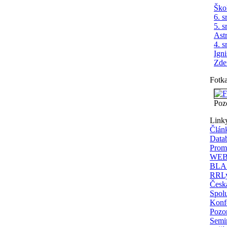
Ško
6. s
5. s
Ast
4. s
Ign
Zde
Fotk
Poz
Link
Člán
Data
Prom
WEBD
BLAS
RRLy
Česká
Spolu
Konfe
Pozor
Semi