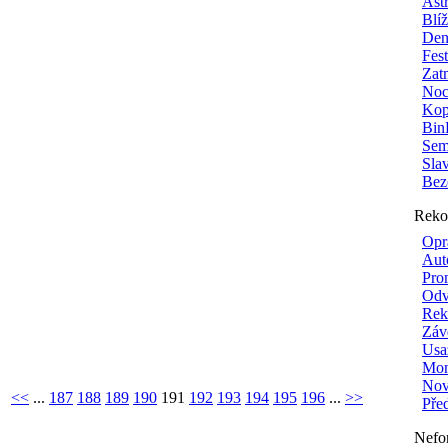
Ast
Blí
Den
Fes
Zat
Noc
Kop
Bin
Sem
Sla
Bez
Reko
Opr
Aut
Pro
Odv
Rek
Záv
Usa
Mon
Nové
<<
...
187
188
189
190
191
192
193
194
195
196
...
>>
Pře
Nefo