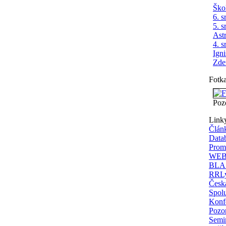
Ško
6. s
5. s
Ast
4. s
Ign
Zde
Fotk
Poz
Link
Člán
Data
Prom
WEBD
BLAS
RRLy
Česká
Spolu
Konfe
Pozor
Semi