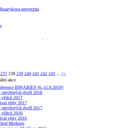
237
238
239
240
241
242
243
...
>>
ální akce
ference BINARIES (6.-11.9.2019)
 otevřených dveří 2018
 vědců 2017
tival vědy 2017
 otevřených dveří 2017
 vědců 2016
tival vědy 2016
chod Merkuru