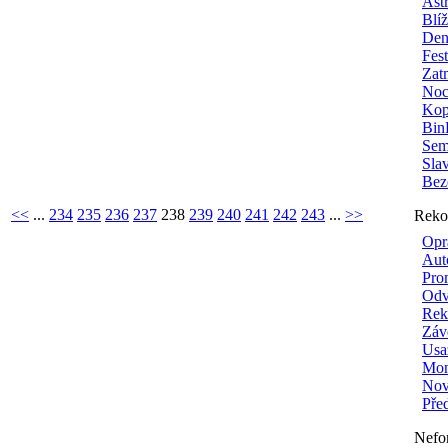
Ast
Blí
Den
Fes
Zat
Noc
Kop
Bin
Sem
Sla
Bez
<<
...
234
235
236
237
238
239
240
241
242
243
...
>>
Reko
Opr
Aut
Pro
Odv
Rek
Záv
Usa
Mon
Nové
Pře
Nefo