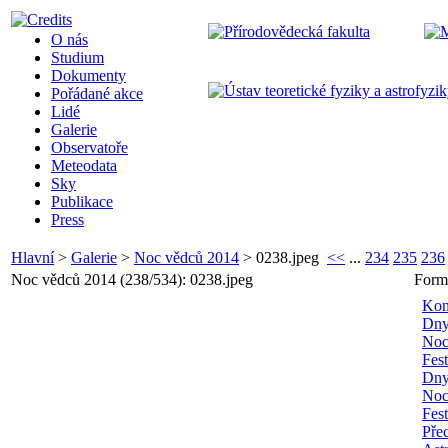
O nás
Studium
Dokumenty
Pořádané akce
Lidé
Galerie
Observatoře
Meteodata
Sky
Publikace
Press
Hlavní
>
Galerie
>
Noc vědců 2014
>
0238.jpeg
<<
...
234
235
236
Noc vědců 2014 (238/534): 0238.jpeg
Form
Kon
Dny
Noc
Fes
Dny
Noc
Fes
Pře