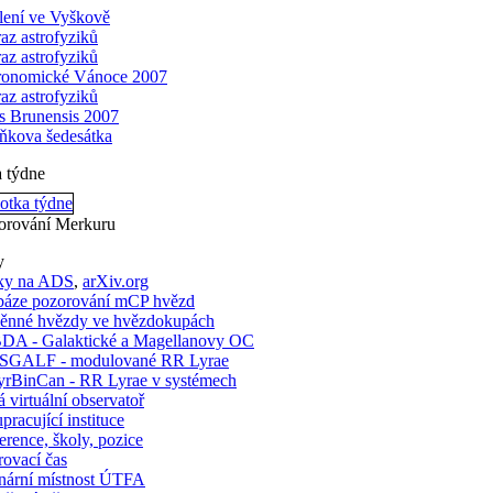
lení ve Vyškově
raz astrofyziků
raz astrofyziků
ronomické Vánoce 2007
raz astrofyziků
is Brunensis 2007
ňkova šedesátka
a týdne
orování Merkuru
y
ky na ADS
,
arXiv.org
báze pozorování mCP hvězd
ěnné hvězdy ve hvězdokupách
A - Galaktické a Magellanovy OC
GALF - modulované RR Lyrae
rBinCan - RR Lyrae v systémech
 virtuální observatoř
pracující instituce
rence, školy, pozice
ovací čas
nární místnost ÚTFA