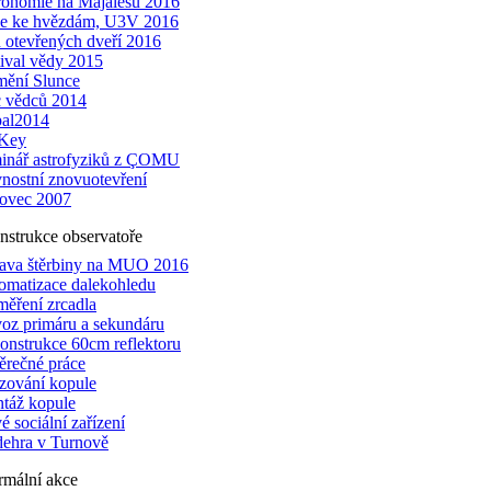
ronomie na Majálesu 2016
že ke hvězdám, U3V 2016
 otevřených dveří 2016
tival vědy 2015
mění Slunce
 vědců 2014
al2014
Key
inář astrofyziků z ÇOMU
vnostní znovuotevření
ovec 2007
nstrukce observatoře
ava štěrbiny na MUO 2016
omatizace dalekohledu
měření zrcadla
oz primáru a sekundáru
onstrukce 60cm reflektoru
ěrečné práce
zování kopule
táž kopule
 sociální zařízení
dehra v Turnově
rmální akce