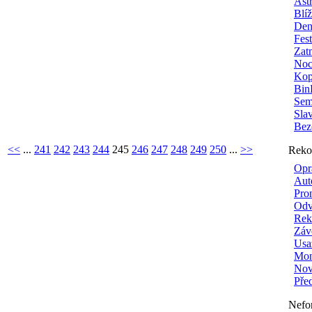
Ast
Blí
Den
Fes
Zat
Noc
Kop
Bin
Sem
Sla
Bez
<<
...
241
242
243
244
245
246
247
248
249
250
...
>>
Reko
Opr
Aut
Pro
Odv
Rek
Záv
Usa
Mon
Nové
Pře
Nefo