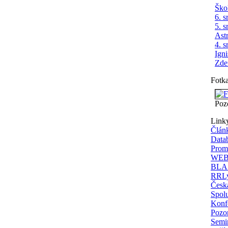
Ško
6. s
5. s
Ast
4. s
Ign
Zde
Fotk
Poz
Link
Člán
Data
Prom
WEBD
BLAS
RRLy
Česká
Spolu
Konfe
Pozor
Semi