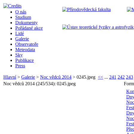
O nás
Studium
Dokumenty
Pořádané akce
Lidé
Galerie
Observatoře
Meteodata
Sky
Publikace
Press
Hlavní
>
Galerie
>
Noc vědců 2014
>
0245.jpeg
<<
...
241
242
243
Noc vědců 2014 (245/534): 0245.jpeg
Form
Kon
Dny
Noc
Fes
Dny
Noc
Fes
Pře