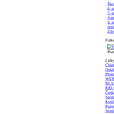
Ško
6. s
5. s
Ast
4. s
Ign
Zde
Fotk
Poz
Link
Člán
Data
Prom
WEBD
BLAS
RRLy
Česká
Spolu
Konfe
Pozor
Semi