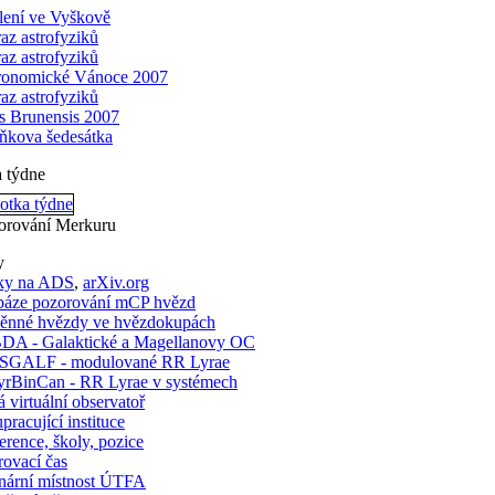
lení ve Vyškově
raz astrofyziků
raz astrofyziků
ronomické Vánoce 2007
raz astrofyziků
is Brunensis 2007
ňkova šedesátka
a týdne
orování Merkuru
y
ky na ADS
,
arXiv.org
báze pozorování mCP hvězd
ěnné hvězdy ve hvězdokupách
A - Galaktické a Magellanovy OC
GALF - modulované RR Lyrae
rBinCan - RR Lyrae v systémech
 virtuální observatoř
pracující instituce
rence, školy, pozice
ovací čas
nární místnost ÚTFA