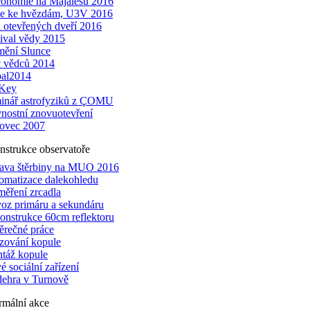
ronomie na Majálesu 2016
že ke hvězdám, U3V 2016
 otevřených dveří 2016
tival vědy 2015
mění Slunce
 vědců 2014
al2014
Key
inář astrofyziků z ÇOMU
vnostní znovuotevření
ovec 2007
nstrukce observatoře
ava štěrbiny na MUO 2016
omatizace dalekohledu
měření zrcadla
oz primáru a sekundáru
onstrukce 60cm reflektoru
ěrečné práce
zování kopule
táž kopule
 sociální zařízení
dehra v Turnově
rmální akce