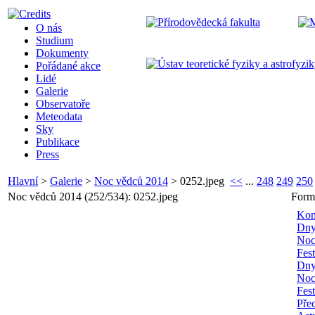
O nás
Studium
Dokumenty
Pořádané akce
Lidé
Galerie
Observatoře
Meteodata
Sky
Publikace
Press
Hlavní
>
Galerie
>
Noc vědců 2014
>
0252.jpeg
<<
...
248
249
250
Noc vědců 2014 (252/534): 0252.jpeg
Form
Kon
Dny
Noc
Fes
Dny
Noc
Fes
Pře