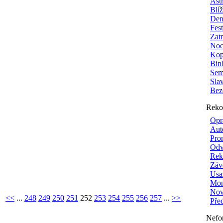
Ast
Blí
Den
Fes
Zat
Noc
Kop
Bin
Sem
Sla
Bez
Reko
Opr
Aut
Pro
Odv
Rek
Záv
Usa
Mon
Nové
<<
...
248
249
250
251
252
253
254
255
256
257
...
>>
Pře
Nefo