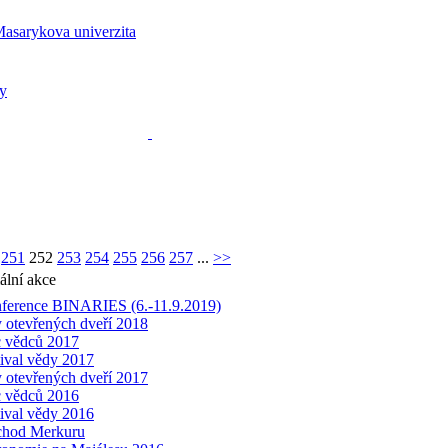
251
252
253
254
255
256
257
...
>>
ální akce
ference BINARIES (6.-11.9.2019)
 otevřených dveří 2018
 vědců 2017
tival vědy 2017
 otevřených dveří 2017
 vědců 2016
tival vědy 2016
chod Merkuru