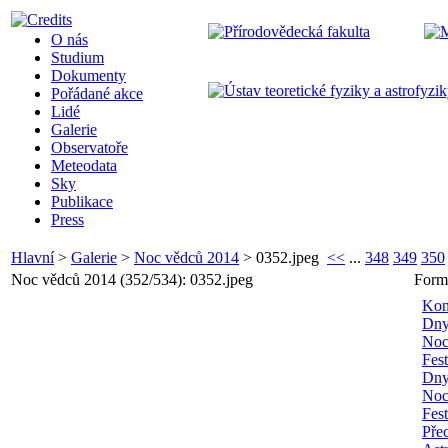
O nás
Studium
Dokumenty
Pořádané akce
Lidé
Galerie
Observatoře
Meteodata
Sky
Publikace
Press
Hlavní
>
Galerie
>
Noc vědců 2014
>
0352.jpeg
<<
...
348
349
350
Noc vědců 2014 (352/534): 0352.jpeg
Form
Kon
Dny
Noc
Fes
Dny
Noc
Fes
Pře