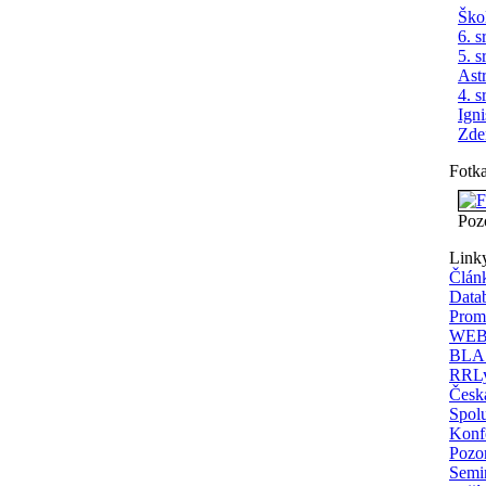
Ško
6. s
5. s
Ast
4. s
Ign
Zde
Fotk
Poz
Link
Člán
Data
Prom
WEBD
BLAS
RRLy
Česká
Spolu
Konfe
Pozor
Semi