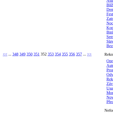
Ast
Blí
Den
Fes
Zat
Noc
Kop
Bin
Sem
Sla
Bez
<<
...
348
349
350
351
352
353
354
355
356
357
...
>>
Reko
Opr
Aut
Pro
Odv
Rek
Záv
Usa
Mon
Nové
Pře
Nefo