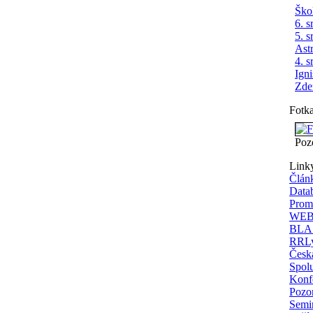
Ško
6. s
5. s
Ast
4. s
Ign
Zde
Fotk
Poz
Link
Člán
Data
Prom
WEBD
BLAS
RRLy
Česká
Spolu
Konfe
Pozor
Semi