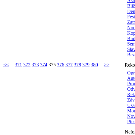
Ast
Blí
Den
Fes
Zat
Noc
Kop
Bin
Sem
Sla
Bez
<<
...
371
372
373
374
375
376
377
378
379
380
...
>>
Reko
Opr
Aut
Pro
Odv
Rek
Záv
Usa
Mon
Nové
Pře
Nefo