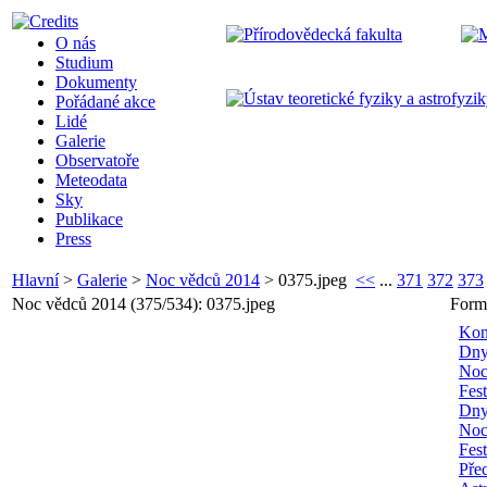
O nás
Studium
Dokumenty
Pořádané akce
Lidé
Galerie
Observatoře
Meteodata
Sky
Publikace
Press
Hlavní
>
Galerie
>
Noc vědců 2014
>
0375.jpeg
<<
...
371
372
373
Noc vědců 2014 (375/534): 0375.jpeg
Form
Kon
Dny
Noc
Fes
Dny
Noc
Fes
Pře