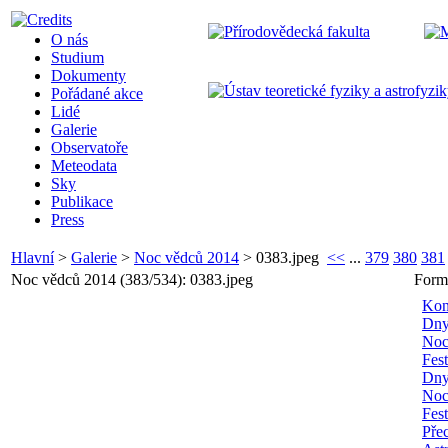
O nás
Studium
Dokumenty
Pořádané akce
Lidé
Galerie
Observatoře
Meteodata
Sky
Publikace
Press
Hlavní
>
Galerie
>
Noc vědců 2014
>
0383.jpeg
<<
...
379
380
381
Noc vědců 2014 (383/534): 0383.jpeg
Form
Kon
Dny
Noc
Fes
Dny
Noc
Fes
Pře