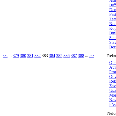
Ast
Blí
Den
Fes
Zat
Noc
Kop
Bin
Sem
Sla
Bez
<<
...
379
380
381
382
383
384
385
386
387
388
...
>>
Reko
Opr
Aut
Pro
Odv
Rek
Záv
Usa
Mon
Nové
Pře
Nefo