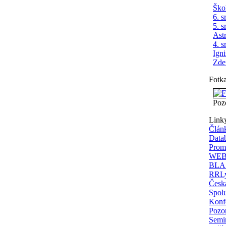
Ško
6. s
5. s
Ast
4. s
Ign
Zde
Fotk
Poz
Link
Člán
Data
Prom
WEBD
BLAS
RRLy
Česká
Spolu
Konfe
Pozor
Semi