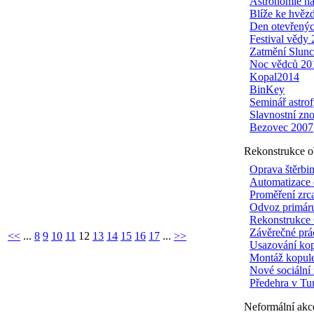
Astronomie na
Blíže ke hvě
Den otevřenýc
Festival vědy
Zatmění Slunc
Noc vědců 20
Kopal2014
BinKey
Seminář astr
Slavnostní zn
Bezovec 2007
Rekonstrukce o
Oprava štěrb
Automatizace 
Proměření zrc
Odvoz primáru
Rekonstrukce 
Závěrečné prá
<<
...
8
9
10
11
12
13
14
15
16
17
...
>>
Usazování ko
Montáž kopul
Nové sociální 
Předehra v Tu
Neformální akc