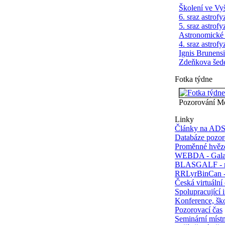
Školení ve Vy
6. sraz astrofy
5. sraz astrofy
Astronomické
4. sraz astrofy
Ignis Brunens
Zdeňkova šed
Fotka týdne
Pozorování M
Linky
Články na AD
Databáze pozo
Proměnné hvěz
WEBDA - Galak
BLASGALF - m
RRLyrBinCan -
Česká virtuální
Spolupracující i
Konference, ško
Pozorovací čas
Seminární mís