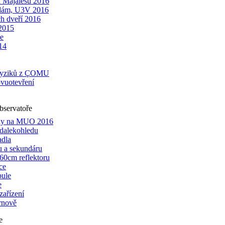
 Majálesu 2016
zdám, U3V 2016
h dveří 2016
 2015
e
14
ofyziků z ÇOMU
ovuotevření
bservatoře
iny na MUO 2016
dalekohledu
adla
 a sekundáru
60cm reflektoru
ce
pule
e
zařízení
rnově
e