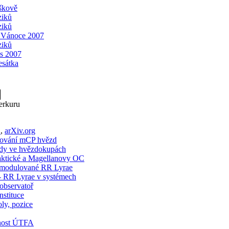
škově
ziků
ziků
 Vánoce 2007
ziků
is 2007
esátka
erkuru
S
,
arXiv.org
rování mCP hvězd
dy ve hvězdokupách
tické a Magellanovy OC
odulované RR Lyrae
 RR Lyrae v systémech
 observatoř
nstituce
ly, pozice
tnost ÚTFA