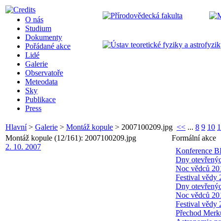
O nás
Studium
Dokumenty
Pořádané akce
Lidé
Galerie
Observatoře
Meteodata
Sky
Publikace
Press
Hlavní
>
Galerie
>
Montáž kopule
>
2007100209.jpg
<<
...
8
9
10
1
Montáž kopule (12/161): 2007100209.jpg
Formální akce
2. 10. 2007
Konference B
Dny otevřenýc
Noc vědců 20
Festival vědy
Dny otevřenýc
Noc vědců 20
Festival vědy
Přechod Merk