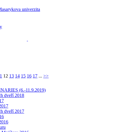
1
12
13
14
15
16
17
...
>>
INARIES (6.-11.9.2019)
h dveří 2018
17
 2017
h dveří 2017
16
 2016
uru