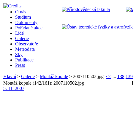
O nás
Studium
Dokumenty
Pořádané akce
Lidé
Galerie
Observatoře
Meteodata
Sky
Publikace
Press
Hlavní
>
Galerie
>
Montáž kopule
>
2007110502.jpg
<<
...
138
139
Montáž kopule (142/161): 2007110502.jpg
5. 11. 2007