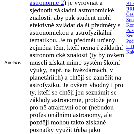
astronomie 2
) je vyrovnat a
BLA
RRL
sjednotit základní astronomické
Česk
znalosti, aby pak student mohl
Spol
efektivně zvládat další předměty s
Kon
Poz
astronomickou a astrofyzikální
Sem
tematikou. Je to předmět určený
Poč
zejména těm, kteří nemají základní
ÚTF
Kal
astronomické znalosti (ty by ovšem
museli získat mimo systém školní
Anotace:
výuky, např. na hvězdárnách, v
planetáriích) a chtějí se zaměřit na
astrofyziku. Je ovšem vhodný i pro
ty, kteří se chtějí jen seznámit se
základy astronomie, protože je to
pro ně atraktivní obor (nebudou
profesionálními astronomy, ale
později mohou takto získané
poznatky využít třeba jako