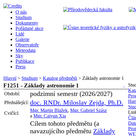
O nás
Studium
Dokumenty
Pořádané akce
Lidé
Galerie
Observatoře
Meteodata
Sky
Publikace
Press
Hlavní
>
Studium
>
Katalog předmětů
>
Základy astronomie 1
F1251 - Základy astronomie 1
Stu
Kat
podzimní semestr (2026/2027)
Období:
Pro
Har
doc. RNDr. Miloslav Zejda, Ph.D.
Přednášející:
Stud
Mgr. Martin Blažek
,
Mgr. Gabriel Szász
Lin
Cvičící:
a
Mgr. Caiyun Xia
Člá
Cílem tohoto předmětu (a
Dat
Pro
navazujícího předmětu
Základy
WEB