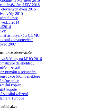
ronomie na Majálesu 2016
že ke hvězdám, U3V 2016
 otevřených dveří 2016
tival vědy 2015
mění Slunce
 vědců 2014
al2014
Key
inář astrofyziků z ÇOMU
vnostní znovuotevření
ovec 2007
nstrukce observatoře
ava štěrbiny na MUO 2016
omatizace dalekohledu
měření zrcadla
oz primáru a sekundáru
onstrukce 60cm reflektoru
ěrečné práce
zování kopule
táž kopule
 sociální zařízení
dehra v Turnově
rmální akce