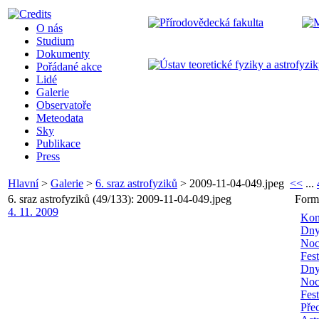
O nás
Studium
Dokumenty
Pořádané akce
Lidé
Galerie
Observatoře
Meteodata
Sky
Publikace
Press
Hlavní
>
Galerie
>
6. sraz astrofyziků
>
2009-11-04-049.jpeg
<<
...
6. sraz astrofyziků (49/133): 2009-11-04-049.jpeg
Form
4. 11. 2009
Kon
Dny
Noc
Fes
Dny
Noc
Fes
Pře