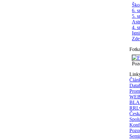
Ško
6. s
5. s
Ast
4. s
Ign
Zde
Fotk
Poz
Link
Člán
Data
Prom
WEBD
BLAS
RRLy
Česká
Spolu
Konfe
Pozor
Semi