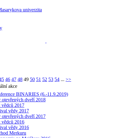
45
46
47
48
49
50
51
52
53
54
...
>>
ální akce
ference BINARIES (6.-11.9.2019)
 otevřených dveří 2018
 vědců 2017
tival vědy 2017
 otevřených dveří 2017
 vědců 2016
tival vědy 2016
chod Merkuru