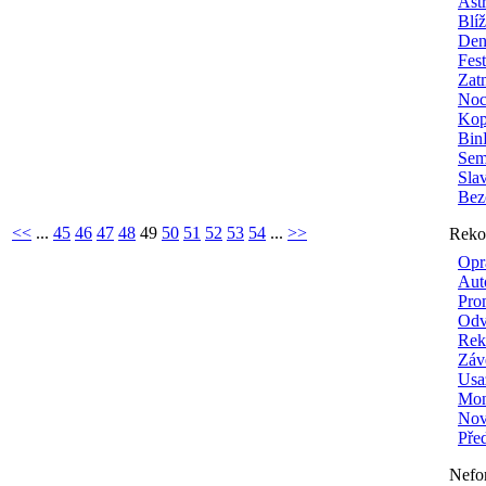
Ast
Blí
Den
Fes
Zat
Noc
Kop
Bin
Sem
Sla
Bez
<<
...
45
46
47
48
49
50
51
52
53
54
...
>>
Reko
Opr
Aut
Pro
Odv
Rek
Záv
Usa
Mon
Nové
Pře
Nefo