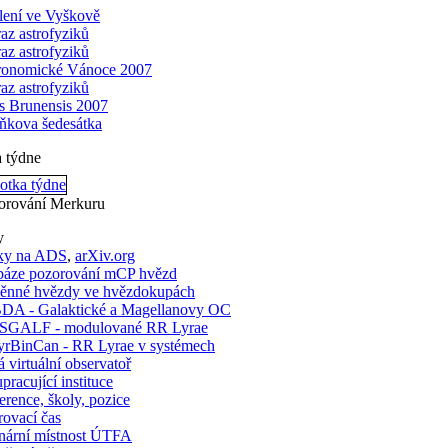
lení ve Vyškově
raz astrofyziků
raz astrofyziků
ronomické Vánoce 2007
raz astrofyziků
is Brunensis 2007
ňkova šedesátka
a týdne
orování Merkuru
y
ky na ADS
,
arXiv.org
báze pozorování mCP hvězd
ěnné hvězdy ve hvězdokupách
A - Galaktické a Magellanovy OC
GALF - modulované RR Lyrae
rBinCan - RR Lyrae v systémech
 virtuální observatoř
pracující instituce
rence, školy, pozice
ovací čas
nární místnost ÚTFA