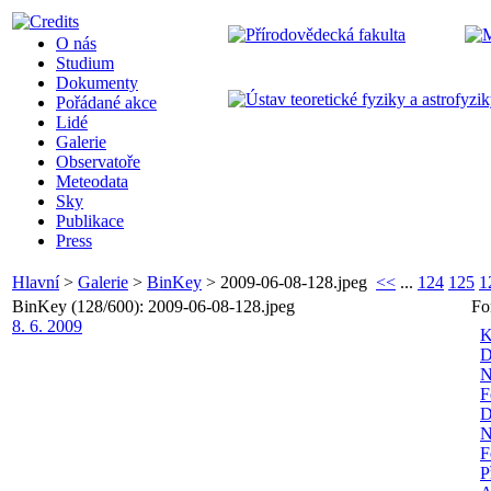
O nás
Studium
Dokumenty
Pořádané akce
Lidé
Galerie
Observatoře
Meteodata
Sky
Publikace
Press
Hlavní
>
Galerie
>
BinKey
>
2009-06-08-128.jpeg
<<
...
124
125
1
BinKey (128/600): 2009-06-08-128.jpeg
Fo
8. 6. 2009
K
D
N
F
D
N
F
P