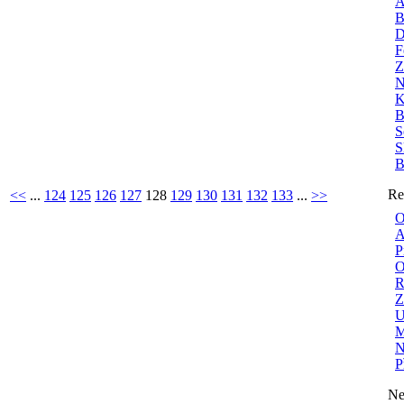
A
B
D
F
Z
N
K
B
S
S
B
Re
<<
...
124
125
126
127
128
129
130
131
132
133
...
>>
O
A
P
O
R
Z
U
M
N
P
Ne