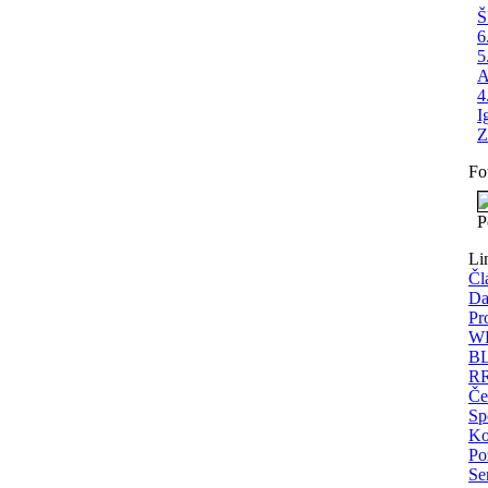
Š
6
5
A
4
I
Z
Fo
P
Li
Čl
Da
Pr
WE
BL
RR
Če
Sp
Ko
Po
Se