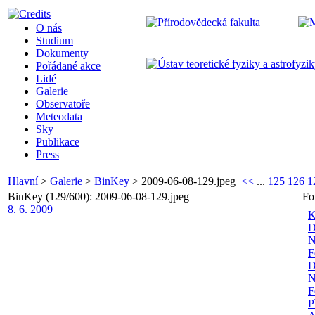
O nás
Studium
Dokumenty
Pořádané akce
Lidé
Galerie
Observatoře
Meteodata
Sky
Publikace
Press
Hlavní
>
Galerie
>
BinKey
>
2009-06-08-129.jpeg
<<
...
125
126
1
BinKey (129/600): 2009-06-08-129.jpeg
Fo
8. 6. 2009
K
D
N
F
D
N
F
P