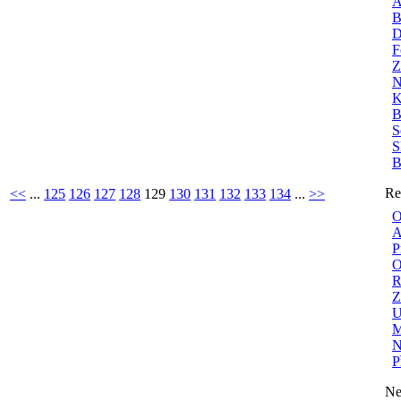
A
B
D
F
Z
N
K
B
S
S
B
Re
<<
...
125
126
127
128
129
130
131
132
133
134
...
>>
O
A
P
O
R
Z
U
M
N
P
Ne