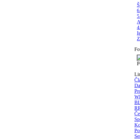
Š
6
5
A
4
I
Z
Fo
P
Li
Čl
Da
Pr
WE
BL
RR
Če
Sp
Ko
Po
Se