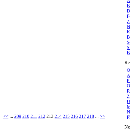
A
B
D
F
Z
N
K
B
S
S
B
Re
O
A
P
O
R
Z
U
M
N
<<
...
209
210
211
212
213
214
215
216
217
218
...
>>
P
Ne