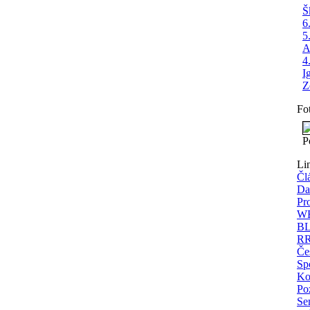
Š
6
5
A
4
I
Z
Fo
P
Li
Čl
Da
Pr
WE
BL
RR
Če
Spo
Ko
Po
Se