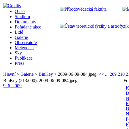
O nás
Studium
Dokumenty
Pořádané akce
Lidé
Galerie
Observatoře
Meteodata
Sky
Publikace
Press
Hlavní
>
Galerie
>
BinKey
>
2009-06-09-084.jpeg
<<
...
209
210
2
BinKey (213/600): 2009-06-09-084.jpeg
Fo
9. 6. 2009
K
D
N
F
D
N
F
P