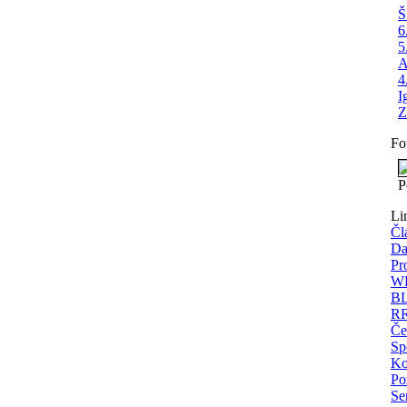
Š
6
5
A
4
I
Z
Fo
P
Li
Čl
Da
Pr
WE
BL
RR
Če
Sp
Ko
Po
Se