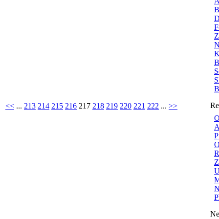
A
B
D
F
Z
N
K
B
S
S
B
Re
<<
...
213
214
215
216
217
218
219
220
221
222
...
>>
O
A
P
O
R
Z
U
M
N
P
Ne