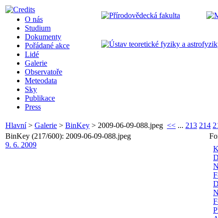
O nás
Studium
Dokumenty
Pořádané akce
Lidé
Galerie
Observatoře
Meteodata
Sky
Publikace
Press
Hlavní
>
Galerie
>
BinKey
>
2009-06-09-088.jpeg
<<
...
213
214
2
BinKey (217/600): 2009-06-09-088.jpeg
Fo
9. 6. 2009
K
D
N
F
D
N
F
P