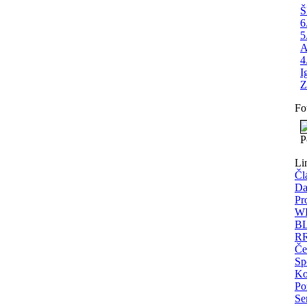
Š
6
5
A
4
I
Z
Fo
P
Li
Čl
Da
Pr
WE
BL
RR
Če
Sp
Ko
Po
Se