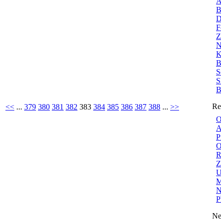
A
B
D
F
Z
N
K
B
S
S
B
Re
<<
...
379
380
381
382
383
384
385
386
387
388
...
>>
O
A
P
O
R
Z
U
M
N
P
Ne