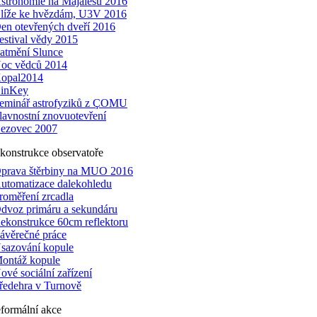
stronomie na Majálesu 2016
líže ke hvězdám, U3V 2016
en otevřených dveří 2016
estival vědy 2015
atmění Slunce
oc vědců 2014
opal2014
inKey
eminář astrofyziků z ÇOMU
lavnostní znovuotevření
ezovec 2007
konstrukce observatoře
prava štěrbiny na MUO 2016
utomatizace dalekohledu
roměření zrcadla
dvoz primáru a sekundáru
ekonstrukce 60cm reflektoru
ávěrečné práce
sazování kopule
ontáž kopule
ové sociální zařízení
ředehra v Turnově
formální akce