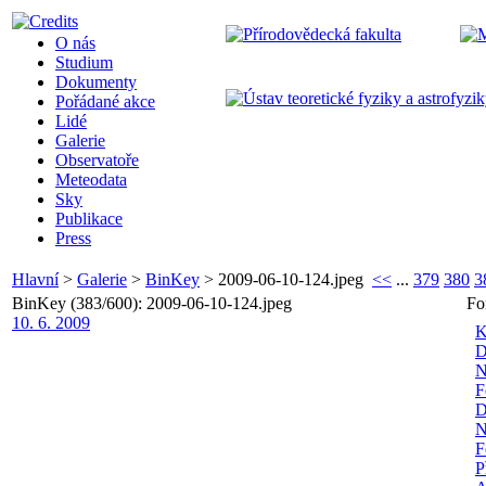
O nás
Studium
Dokumenty
Pořádané akce
Lidé
Galerie
Observatoře
Meteodata
Sky
Publikace
Press
Hlavní
>
Galerie
>
BinKey
>
2009-06-10-124.jpeg
<<
...
379
380
3
BinKey (383/600): 2009-06-10-124.jpeg
Fo
10. 6. 2009
K
D
N
F
D
N
F
P