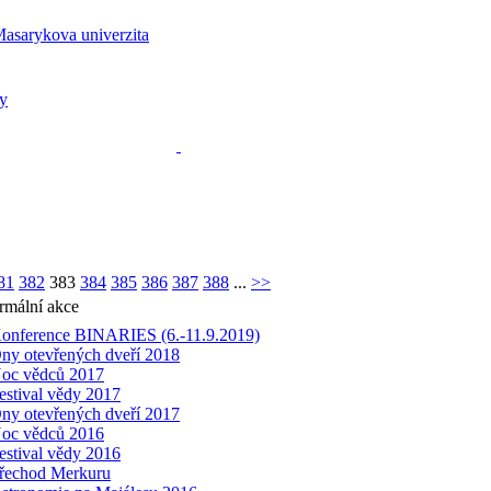
81
382
383
384
385
386
387
388
...
>>
rmální akce
onference BINARIES (6.-11.9.2019)
ny otevřených dveří 2018
oc vědců 2017
estival vědy 2017
ny otevřených dveří 2017
oc vědců 2016
estival vědy 2016
řechod Merkuru