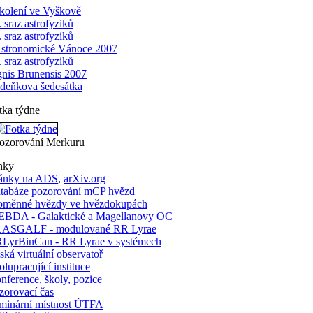
kolení ve Vyškově
. sraz astrofyziků
. sraz astrofyziků
stronomické Vánoce 2007
. sraz astrofyziků
gnis Brunensis 2007
deňkova šedesátka
tka týdne
ozorování Merkuru
nky
ánky na ADS
,
arXiv.org
tabáze pozorování mCP hvězd
oměnné hvězdy ve hvězdokupách
BDA - Galaktické a Magellanovy OC
ASGALF - modulované RR Lyrae
LyrBinCan - RR Lyrae v systémech
ská virtuální observatoř
olupracující instituce
nference, školy, pozice
zorovací čas
minární místnost ÚTFA