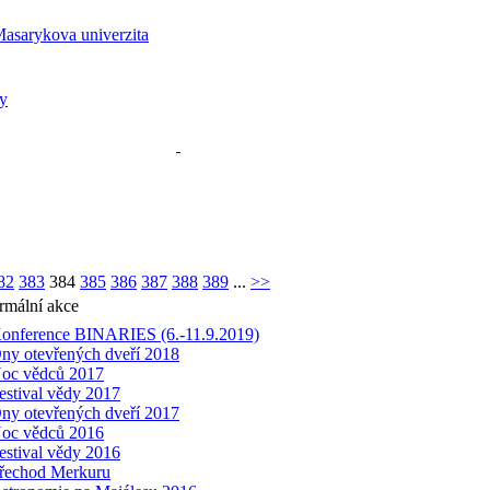
82
383
384
385
386
387
388
389
...
>>
rmální akce
onference BINARIES (6.-11.9.2019)
ny otevřených dveří 2018
oc vědců 2017
estival vědy 2017
ny otevřených dveří 2017
oc vědců 2016
estival vědy 2016
řechod Merkuru