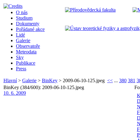
O nás
Studium
Dokumenty
Pořádané akce
Lidé
Galerie
Observatoře
Meteodata
Sky
Publikace
Press
Hlavní
>
Galerie
>
BinKey
>
2009-06-10-125.jpeg
<<
...
380
381
3
BinKey (384/600): 2009-06-10-125.jpeg
Fo
10. 6. 2009
K
D
N
F
D
N
F
P