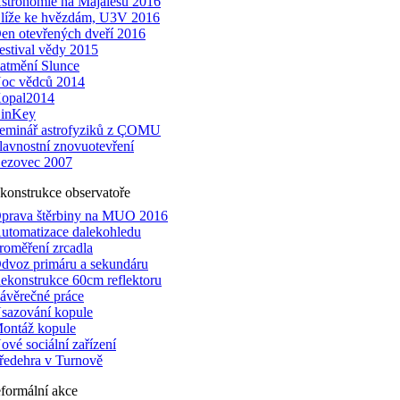
stronomie na Majálesu 2016
líže ke hvězdám, U3V 2016
en otevřených dveří 2016
estival vědy 2015
atmění Slunce
oc vědců 2014
opal2014
inKey
eminář astrofyziků z ÇOMU
lavnostní znovuotevření
ezovec 2007
konstrukce observatoře
prava štěrbiny na MUO 2016
utomatizace dalekohledu
roměření zrcadla
dvoz primáru a sekundáru
ekonstrukce 60cm reflektoru
ávěrečné práce
sazování kopule
ontáž kopule
ové sociální zařízení
ředehra v Turnově
formální akce