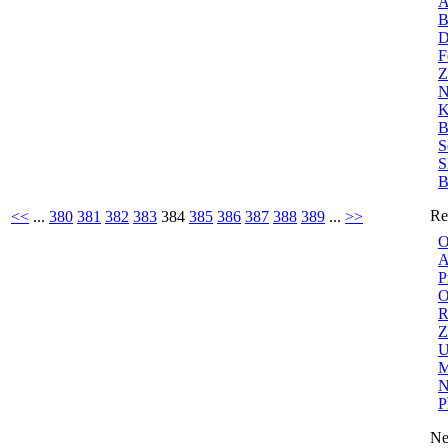
A
B
D
F
Z
N
K
B
S
S
B
Re
<<
...
380
381
382
383
384
385
386
387
388
389
...
>>
O
A
P
O
R
Z
U
M
N
P
Ne