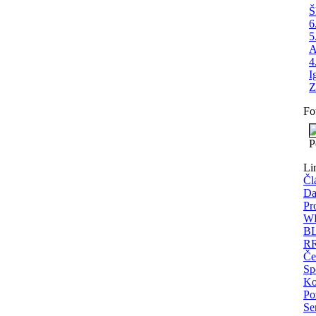
Š
6
5
A
4
I
Z
Fo
P
Li
Čl
Da
Pr
WE
BL
RR
Če
Sp
Ko
Po
Se