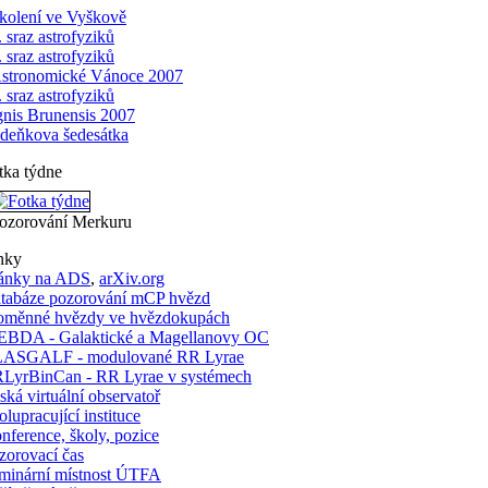
kolení ve Vyškově
. sraz astrofyziků
. sraz astrofyziků
stronomické Vánoce 2007
. sraz astrofyziků
gnis Brunensis 2007
deňkova šedesátka
tka týdne
ozorování Merkuru
nky
ánky na ADS
,
arXiv.org
tabáze pozorování mCP hvězd
oměnné hvězdy ve hvězdokupách
BDA - Galaktické a Magellanovy OC
ASGALF - modulované RR Lyrae
LyrBinCan - RR Lyrae v systémech
ská virtuální observatoř
olupracující instituce
nference, školy, pozice
zorovací čas
minární místnost ÚTFA