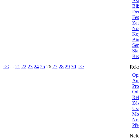
Ast
Blí
Den
Fes
Zat
No
Ko
Bi
Sem
Sla
Be
<<
...
21
22
23
24
25
26
27
28
29
30
>>
Reko
Opr
Aut
Pro
Odv
Rek
Záv
Usa
Mon
Nov
Pře
Nefo