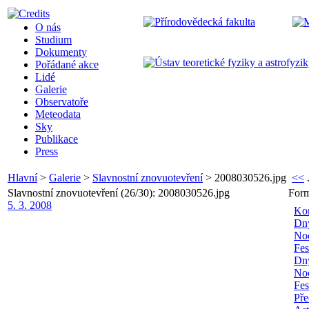
O nás
Studium
Dokumenty
Pořádané akce
Lidé
Galerie
Observatoře
Meteodata
Sky
Publikace
Press
Hlavní
>
Galerie
>
Slavnostní znovuotevření
>
2008030526.jpg
<<
.
Slavnostní znovuotevření (26/30): 2008030526.jpg
Form
5. 3. 2008
Kon
Dny
No
Fes
Dny
No
Fes
Př