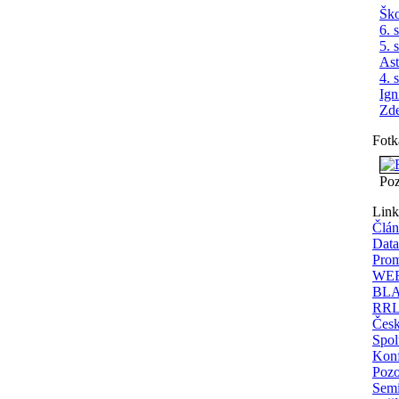
Ško
6. 
5. 
As
4. 
Ign
Zde
Fotk
Poz
Lin
Člá
Data
Prom
WEB
BLA
RRLy
Česk
Spol
Konf
Pozo
Semi