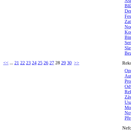
Ast
Blí
Den
Fes
Zat
No
Ko
Bi
Sem
Sla
Be
<<
...
21
22
23
24
25
26
27
28
29
30
>>
Reko
Opr
Aut
Pro
Odv
Rek
Záv
Usa
Mon
Nov
Pře
Nefo