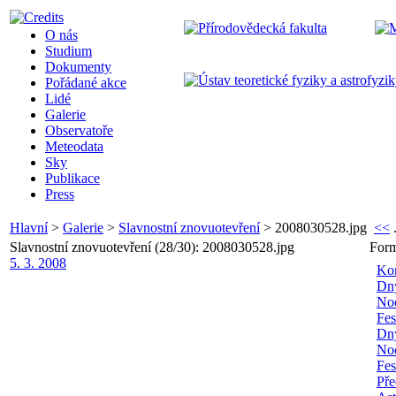
O nás
Studium
Dokumenty
Pořádané akce
Lidé
Galerie
Observatoře
Meteodata
Sky
Publikace
Press
Hlavní
>
Galerie
>
Slavnostní znovuotevření
>
2008030528.jpg
<<
.
Slavnostní znovuotevření (28/30): 2008030528.jpg
Form
5. 3. 2008
Kon
Dny
No
Fes
Dny
No
Fes
Př