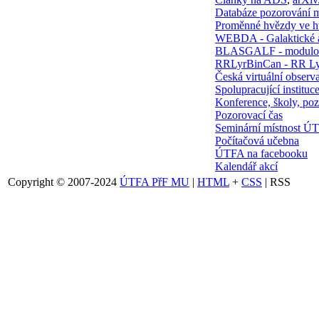
Databáze pozorování 
Proměnné hvězdy ve 
WEBDA - Galaktické 
BLASGALF - modulov
RRLyrBinCan - RR Ly
Česká virtuální observa
Spolupracující instituc
Konference, školy, poz
Pozorovací čas
Seminární místnost Ú
Počítačová učebna
ÚTFA na facebooku
Kalendář akcí
Copyright © 2007-2024
ÚTFA PřF MU
|
HTML
+
CSS
| RSS