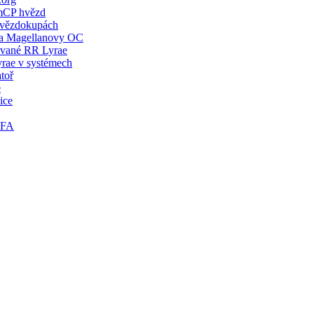
mCP hvězd
hvězdokupách
a Magellanovy OC
ané RR Lyrae
rae v systémech
toř
e
ice
TFA