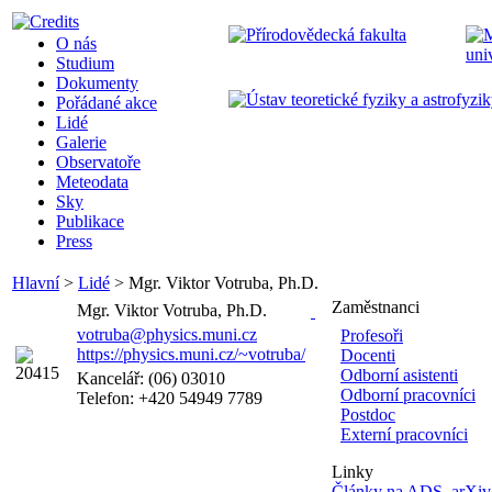
O nás
Studium
Dokumenty
Pořádané akce
Lidé
Galerie
Observatoře
Meteodata
Sky
Publikace
Press
Hlavní
>
Lidé
>
Mgr. Viktor Votruba, Ph.D.
Zaměstnanci
Mgr. Viktor Votruba, Ph.D.
votruba@physics.muni.cz
Profesoři
https://physics.muni.cz/~votruba/
Docenti
Odborní asistenti
Kancelář: (06) 03010
Odborní pracovníci
Telefon: +420 54949 7789
Postdoc
Externí pracovníci
Linky
Články na ADS
,
arXiv