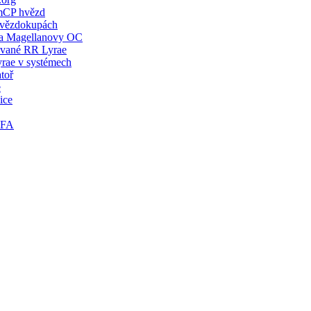
mCP hvězd
hvězdokupách
a Magellanovy OC
ané RR Lyrae
rae v systémech
toř
e
ice
TFA