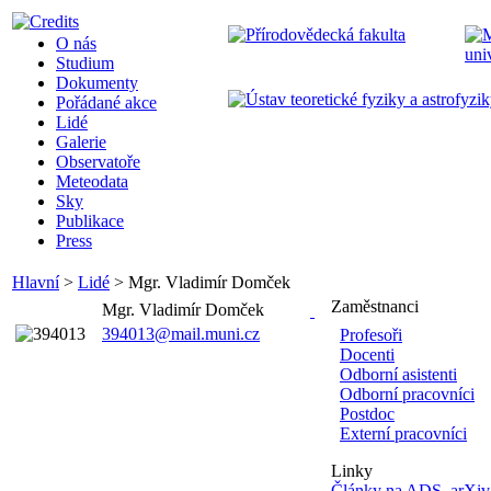
O nás
Studium
Dokumenty
Pořádané akce
Lidé
Galerie
Observatoře
Meteodata
Sky
Publikace
Press
Hlavní
>
Lidé
>
Mgr. Vladimír Domček
Zaměstnanci
Mgr. Vladimír Domček
394013@mail.muni.cz
Profesoři
Docenti
Odborní asistenti
Odborní pracovníci
Postdoc
Externí pracovníci
Linky
Články na ADS
,
arXiv