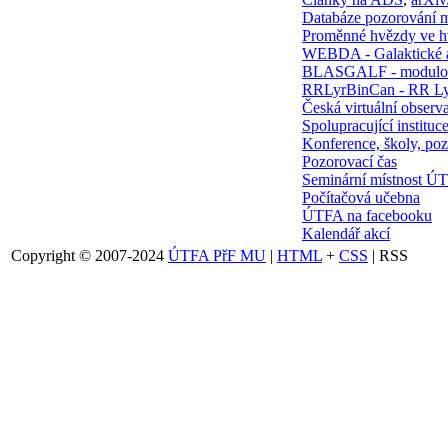
Databáze pozorování 
Proměnné hvězdy ve 
WEBDA - Galaktické 
BLASGALF - modulov
RRLyrBinCan - RR Ly
Česká virtuální observa
Spolupracující instituc
Konference, školy, poz
Pozorovací čas
Seminární místnost Ú
Počítačová učebna
ÚTFA na facebooku
Kalendář akcí
Copyright © 2007-2024
ÚTFA PřF MU
|
HTML
+
CSS
| RSS