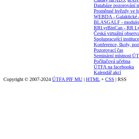
Databáze pozorování 
Proměnné hvězdy ve 
WEBDA - Galaktické 
BLASGALF - modulov
RRLyrBinCan - RR Ly
Česká virtuální observa
Spolupracující instituc
Konference, školy, poz
Pozorovací čas
Seminární místnost Ú
Počítačová učebna
ÚTFA na facebooku
Kalendář akcí
Copyright © 2007-2024
ÚTFA PřF MU
|
HTML
+
CSS
| RSS