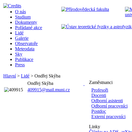
O nás
Studium
Dokumenty
Pořádané akce
Lidé
Galerie
Observatoře
Meteodata
Sky
Publikace
Press
Hlavní
>
Lidé
>
Ondřej Skýba
Zaměstnanci
Ondřej Skýba
409915@mail.muni.cz
Profesoři
Docenti
Odborní asistenti
Odborní pracovníci
Postdoc
Externí pracovníci
Linky
Články na ADS
,
arXiv