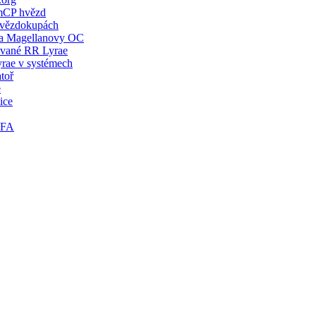
mCP hvězd
hvězdokupách
a Magellanovy OC
ané RR Lyrae
rae v systémech
toř
e
ice
TFA