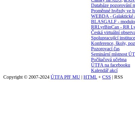
Databáze pozorování 
Proměnné hvězdy ve 
WEBDA - Galaktické 
BLASGALF - modulov
RRLyrBinCan - RR Ly
Česká virtuální observa
Spolupracující instituc
Konference, školy, poz
Pozorovací čas
Seminární místnost Ú
Počítačová učebna
ÚTFA na facebooku
Kalendář akcí
Copyright © 2007-2024
ÚTFA PřF MU
|
HTML
+
CSS
| RSS