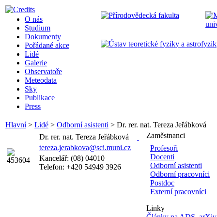
O nás
Studium
Dokumenty
Pořádané akce
Lidé
Galerie
Observatoře
Meteodata
Sky
Publikace
Press
Hlavní
>
Lidé
>
Odborní asistenti
>
Dr. rer. nat. Tereza Jeřábková
Zaměstnanci
Dr. rer. nat. Tereza Jeřábková
tereza.jerabkova@sci.muni.cz
Profesoři
Docenti
Kancelář: (08) 04010
Odborní asistenti
Telefon: +420 54949 3926
Odborní pracovníci
Postdoc
Externí pracovníci
Linky
Články na ADS
,
arXiv